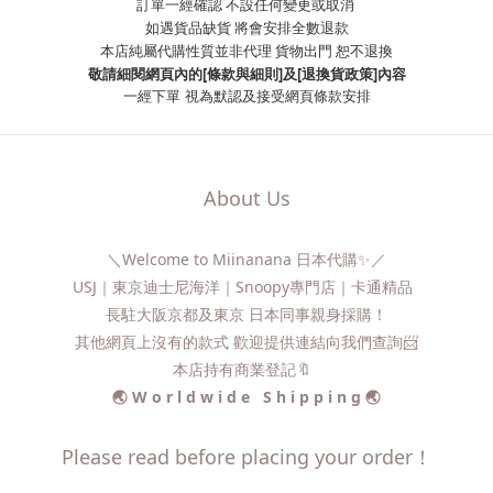
訂單一經確認 不設任何變更或取消
如遇貨品缺貨 將會安排全數退款
本店純屬代購性質並非代理 貨物出門 恕不退換
敬請細閱網頁內的[條款與細則]及[退換貨政策]內容
一經下單
視為默認及接受網頁條款安排
About Us
＼Welcome to Miinanana 日本代購✨／
USJ｜東京迪士尼海洋｜Snoopy專門店｜卡通精品
長駐大阪京都及東京 日本同事親身採購！
其他網頁上沒有的款式 歡迎提供連結向我們查詢📨​
本店持有商業登記🔖
🌏 W o r l d w i d e S h i p p i n g 🌏
Please read before placing your order！