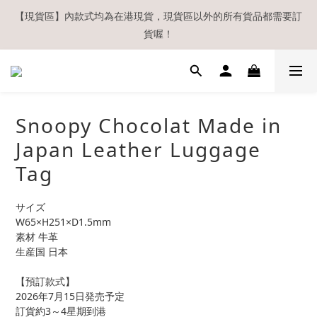
【現貨區】內款式均為在港現貨，現貨區以外的所有貨品都需要訂
【現貨區】內款式均為在港現貨，現貨區以外的所有貨品都需要訂
貨喔！
貨喔！
如欲享用會員優惠，註冊後請務必確認在『已登入狀態下』購物。
如非登入後購物，將不會獲發會員點數，亦不設補發，敬請諒解。
溫馨提示：所有順豐快遞／本地及國際郵遞寄出後，本店只會以電
Snoopy Chocolat Made in
郵通知出貨，下單後敬請留意電郵信箱。
Japan Leather Luggage
【現貨區】內款式均為在港現貨，現貨區以外的所有貨品都需要訂
Tag
貨喔！
サイズ
W65×H251×D1.5mm
素材 牛革
生産国 日本
【預訂款式】
2026年7月15日発売予定
訂貨約3～4星期到港