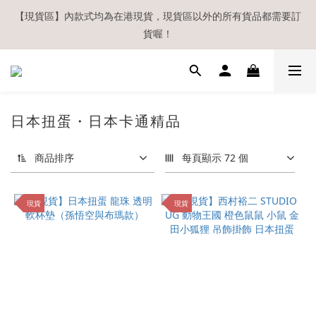
【現貨區】內款式均為在港現貨，現貨區以外的所有貨品都需要訂
【現貨區】內款式均為在港現貨，現貨區以外的所有貨品都需要訂
貨喔！
貨喔！
如欲享用會員優惠，註冊後請務必確認在『已登入狀態下』購物。
如非登入後購物，將不會獲發會員點數，亦不設補發，敬請諒解。
溫馨提示：所有順豐快遞／本地及國際郵遞寄出後，本店只會以電
日本扭蛋・日本卡通精品
郵通知出貨，下單後敬請留意電郵信箱。
商品排序
每頁顯示 72 個
【現貨區】內款式均為在港現貨，現貨區以外的所有貨品都需要訂
貨喔！
現貨
現貨