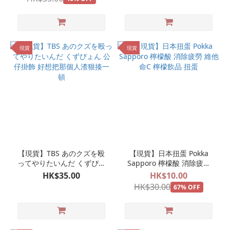
現貨
現貨
【現貨】TBS あのクズを殴
【現貨】日本扭蛋 Pokka
ってやりたいんだ くずぴょ
Sapporo 檸檬酸 消除疲勞
ん 公仔掛飾 好想把那個人渣
維他命C 檸檬飲品 扭蛋
HK$35.00
HK$10.00
狠揍一頓
HK$30.00
67% OFF