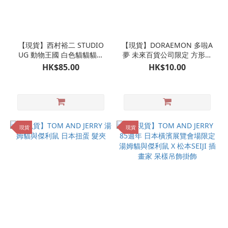
【現貨】西村裕二 STUDIO
【現貨】DORAEMON 多啦A
UG 動物王國 白色貓貓貓咪
夢 未來百貨公司限定 方形襟
夾仔
章 叮噹 多啦美
HK$85.00
HK$10.00
現貨
現貨