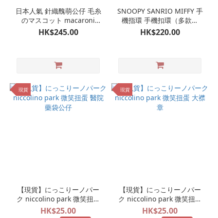
日本人氣 針織醜萌公仔 毛糸
SNOOPY SANRIO MIFFY 手
のマスコット macaroni
機指環 手機扣環（多款可
edge AirPods Pro 收納套
選）
HK$245.00
HK$220.00
現貨
現貨
【現貨】にっこりーノパー
【現貨】にっこりーノパー
ク niccolino park 微笑扭蛋
ク niccolino park 微笑扭蛋
醫院 藥袋公仔
大襟章
HK$25.00
HK$25.00