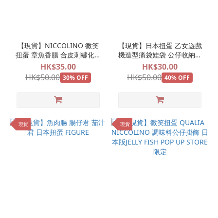
【現貨】NICCOLINO 微笑
【現貨】日本扭蛋 乙女遊戲
扭蛋 章魚香腸 合皮刺繡化妝
機造型痛袋娃袋 公仔收納袋
袋
（不連公仔）
HK$35.00
HK$30.00
HK$50.00
HK$50.00
30% OFF
40% OFF
現貨
現貨