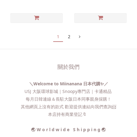
1
2
關於我們
＼Welcome to Miinanana 日本代購✨／
USJ 大阪環球影城｜Snoopy專門店｜卡通精品
每月日韓連線＆長駐大阪日本同事親身採購！
其他網頁上沒有的款式 歡迎提供連結向我們查詢📨​
本店持有商業登記🔖
🌏 W o r l d w i d e S h i p p i n g 🌏