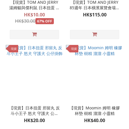
【現貨】TOM AND JERRY
【現貨】TOM AND JERRY
湯姆貓與傑利鼠 日本扭蛋 髮
85週年 日本橫濱展覽會場限
夾
定 湯姆貓與傑利鼠 X 松本
HK$10.00
HK$115.00
SEIJI 插畫家 呆樣吊飾掛飾
HK$30.00
67% OFF
現貨
現貨
【現貨】日本扭蛋 邪留丸 反
【現貨】Moomin 姆明 橡膠
斗小王子 怒犬 守護犬 公仔
杯墊 樹精 溜溜 小靈精
掛飾
HK$20.00
HK$40.00