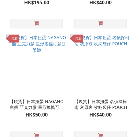
卡套掛飾 八達通套 卡片套
袋仔
HK$195.00
HK$40.00
現貨
現貨
【現貨】日本扭蛋 NAGANO
【現貨】日本扭蛋 名偵探柯
白熊 亞克力膠 星形搖搖可麗
南 灰原哀 收納袋仔 POUCH
餅吊飾
HK$50.00
HK$40.00