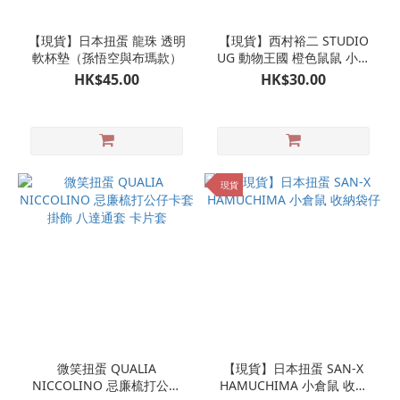
【現貨】日本扭蛋 龍珠 透明
【現貨】西村裕二 STUDIO
軟杯墊（孫悟空與布瑪款）
UG 動物王國 橙色鼠鼠 小鼠
金田小狐狸 吊飾掛飾 日本扭
HK$45.00
HK$30.00
蛋
現貨
微笑扭蛋 QUALIA
【現貨】日本扭蛋 SAN-X
NICCOLINO 忌廉梳打公仔
HAMUCHIMA 小倉鼠 收納