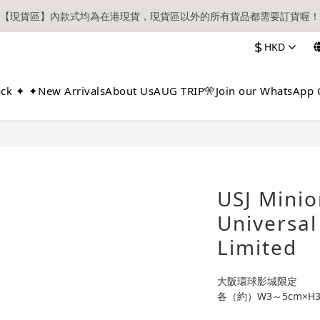
【現貨區】內款式均為在港現貨，現貨區以外的所有貨品都需要訂貨喔！
【現貨區】內款式均為在港現貨，現貨區以外的所有貨品都需要訂貨喔！
$
HKD
務必確認在『已登入狀態下』購物。如非登入後購物，將不會獲發會員點
順豐快遞／本地及國際郵遞寄出後，本店只會以電郵通知出貨，下單後敬
ock ✦ ✦
New Arrivals
About Us
AUG TRIP🎌
Join our WhatsApp 
【現貨區】內款式均為在港現貨，現貨區以外的所有貨品都需要訂貨喔！
USJ Minio
Universal
Limited
大阪環球影城限定
各（約）W3～5cm×H3.5