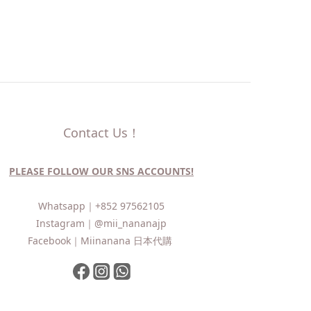
Contact Us！
PLEASE FOLLOW OUR SNS ACCOUNTS!
Whatsapp｜
+852 97562105
Instagram｜
@mii_nananajp
Facebook｜
Miinanana 日本代購