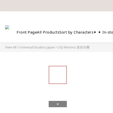
如欲享用會員優惠，註冊後請
溫馨提示：所有
Front Page
All Products
Sort by Characters
✦ ✦ In-st
View All
/
Universal Studios Japan
/
USJ Minions 迷你兵團