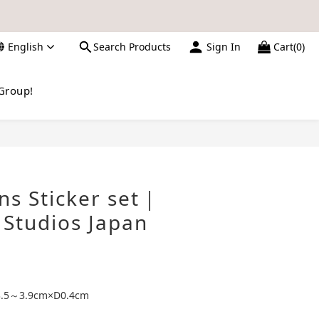
English
Search Products
Sign In
Cart(0)
數，亦不設補發，敬請諒解。
請留意電郵信箱。
Group!
BUY NOW
ns Sticker set｜
 Studios Japan
～3.9cm×D0.4cm