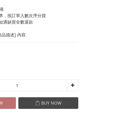
港
準，按訂單入數次序分貨
如遇缺貨全數退款
品描述] 內容
W
BUY NOW