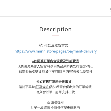
Description
📦 付款及取貨方式：
https://www.mnnn.store/pages/payment-delivery
※如同張訂單內含現貨及預訂貨品
現貨會先為客人留貨 待所有貨品到齊再安排面交/寄出
如需要先取現貨 請於下單時
[訂單備註]
告知以便安排
※
如有舊訂單想合併出貨：
請於下單時
[訂單備註]
告知希望合併出貨的訂單編號
否則會以單一訂單安排出貨
🧺 溫馨提示
訂單一經確認 不設任何變更或取消