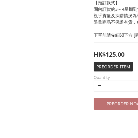
【預訂款式】
園內訂貨約3～4星期到
視乎貨量及採購情況為
限量商品不保證有貨，
下單前請先細閱下方 [商
HK$125.00
PREORDER ITEM
Quantity
PREORDER NO