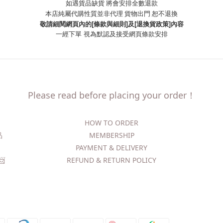
如遇貨品缺貨 將會安排全數退款
本店純屬代購性質並非代理 貨物出門 恕不退換
敬請細閱網頁內的[條款與細則]及[退換貨政策]內容
一經下單
視為默認及接受網頁條款安排
Please read before placing your order！
HOW TO ORDER​
精品
MEMBERSHIP
PAYMENT & DELIVERY
​
REFUND & RETURN POLICY