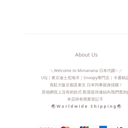
About Us
＼Welcome to Miinanana 日本代購✨／
USJ｜東京迪士尼海洋｜Snoopy專門店｜卡通
長駐大阪京都及東京 日本同事親身採購！
其他網頁上沒有的款式 歡迎提供連結向我們查詢📨
本店持有商業登記🔖
🌏 W o r l d w i d e S h i p p i n g 🌏