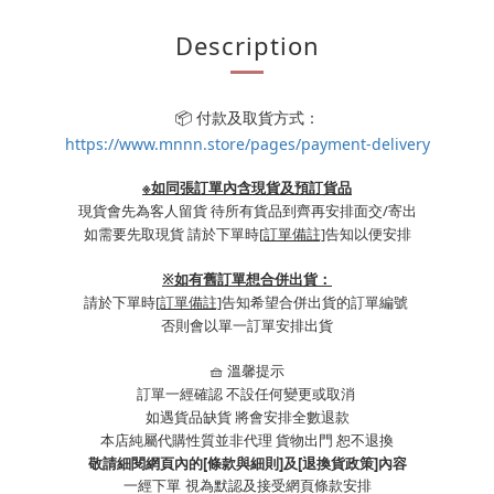
Description
📦 付款及取貨方式：
https://www.mnnn.store/pages/payment-delivery
※如同張訂單內含現貨及預訂貨品
現貨會先為客人留貨 待所有貨品到齊再安排面交/寄出
如需要先取現貨 請於下單時
[訂單備註]
告知以便安排
※
如有舊訂單想合併出貨：
請於下單時
[訂單備註]
告知希望合併出貨的訂單編號
否則會以單一訂單安排出貨
🧺 溫馨提示
訂單一經確認 不設任何變更或取消
如遇貨品缺貨 將會安排全數退款
本店純屬代購性質並非代理 貨物出門 恕不退換
敬請細閱網頁內的[條款與細則]及[退換貨政策]內容
一經下單
視為默認及接受網頁條款安排