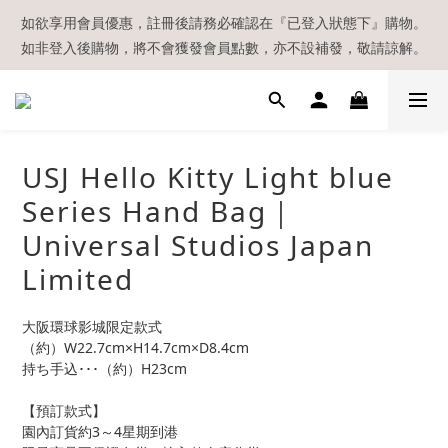
【現貨區】內款式均為在港現貨，現貨區以外的所有貨品都需要訂
如欲享用會員優惠，註冊後請務必確認在『已登入狀態下』購物。
如非登入後購物，將不會獲發會員點數，亦不設補發，敬請諒解。
貨喔！
溫馨提示：所有順豐快遞／本地及國際郵遞寄出後，本店只會以電
郵通知出貨，下單後敬請留意電郵信箱。
【現貨區】內款式均為在港現貨，現貨區以外的所有貨品都需要訂
USJ Hello Kitty Light blue
貨喔！
Series Hand Bag｜
Universal Studios Japan
Limited
大阪環球影城限定款式
（約）W22.7cm×H14.7cm×D8.4cm
持ち手込･･･（約）H23cm
【預訂款式】
園內訂貨約3～4星期到港