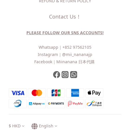
REFUND & RETURN POLICY
Contact Us！
PLEASE FOLLOW OUR SNS ACCOUNTS!
Whatsapp｜
+852 97562105
Instagram｜
@mii_nananajp
Facebook｜
Miinanana 日本代購
$
HKD
English