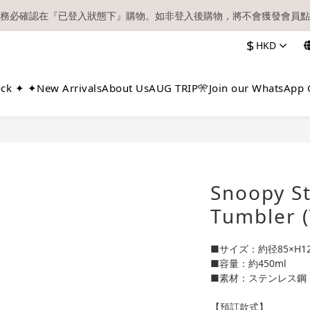
務必確認在『已登入狀態下』購物。如非登入後購物，將不會獲發會員點
【現貨區】內款式均為在港現貨，現貨區以外的所有貨品都需要訂貨喔！
$
HKD
順豐快遞／本地及國際郵遞寄出後，本店只會以電郵通知出貨，下單後敬
【現貨區】內款式均為在港現貨，現貨區以外的所有貨品都需要訂貨喔！
ock ✦ ✦
New Arrivals
About Us
AUG TRIP🎌
Join our WhatsApp 
Snoopy St
Tumbler (
■サイズ：約径85×H1
■容量：約450ml
■素材：ステンレス鋼
【預訂款式】