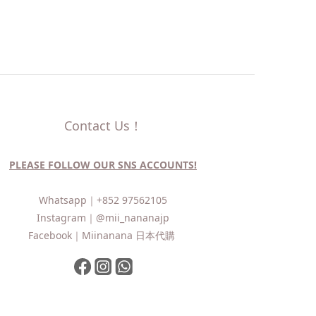
Contact Us！
PLEASE FOLLOW OUR SNS ACCOUNTS!
Whatsapp｜
+852 97562105
Instagram｜
@mii_nananajp
Facebook｜
Miinanana 日本代購