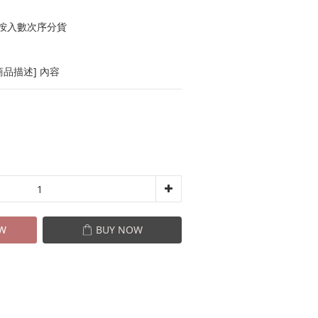
按入數次序分貨
品描述] 內容
W
BUY NOW