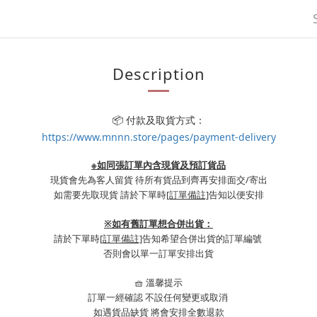
Description
📦 付款及取貨方式：
https://www.mnnn.store/pages/payment-delivery
※如同張訂單內含現貨及預訂貨品
現貨會先為客人留貨 待所有貨品到齊再安排面交/寄出
如需要先取現貨 請於下單時
[訂單備註]
告知以便安排
※
如有舊訂單想合併出貨：
請於下單時
[訂單備註]
告知希望合併出貨的訂單編號
否則會以單一訂單安排出貨
🧺 溫馨提示
訂單一經確認 不設任何變更或取消
如遇貨品缺貨 將會安排全數退款