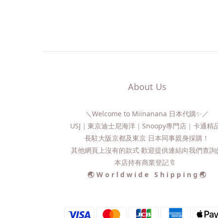
About Us
＼Welcome to Miinanana 日本代購✨／
USJ｜東京迪士尼海洋｜Snoopy專門店｜卡通
長駐大阪京都及東京 日本同事親身採購！
其他網頁上沒有的款式 歡迎提供連結向我們查詢📨
本店持有商業登記🔖
🌏 W o r l d w i d e S h i p p i n g 🌏