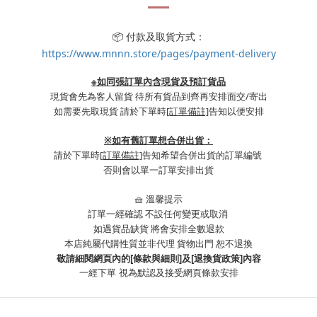
📦 付款及取貨方式：
https://www.mnnn.store/pages/payment-delivery
※如同張訂單內含現貨及預訂貨品
現貨會先為客人留貨 待所有貨品到齊再安排面交/寄出
如需要先取現貨 請於下單時
[訂單備註]
告知以便安排
※
如有舊訂單想合併出貨：
請於下單時
[訂單備註]
告知希望合併出貨的訂單編號
否則會以單一訂單安排出貨
🧺 溫馨提示
訂單一經確認 不設任何變更或取消
如遇貨品缺貨 將會安排全數退款
本店純屬代購性質並非代理 貨物出門 恕不退換
敬請細閱網頁內的[條款與細則]及[退換貨政策]內容
一經下單
視為默認及接受網頁條款安排