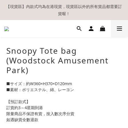
【現貨區】內款式均為在港現貨，現貨區以外的所有貨品都需要訂
【現貨區】內款式均為在港現貨，現貨區以外的所有貨品都需要訂
貨喔！
貨喔！
如欲享用會員優惠，註冊後請務必確認在『已登入狀態下』購物。
如非登入後購物，將不會獲發會員點數，亦不設補發，敬請諒解。
溫馨提示：所有順豐快遞／本地及國際郵遞寄出後，本店只會以電
Snoopy Tote bag
郵通知出貨，下單後敬請留意電郵信箱。
(Woodstock Amusement
【現貨區】內款式均為在港現貨，現貨區以外的所有貨品都需要訂
Park)
貨喔！
■サイズ：約W360×H370×D120mm
■素材：ポリエステル、綿、レーヨン
【預訂款式】
訂貨約3～4星期到港
限量商品不保證有貨，按入數次序分貨
如遇缺貨全數退款