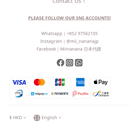
Contact Us！
PLEASE FOLLOW OUR SNS ACCOUNTS!
Whatsapp｜
+852 97562105
Instagram｜
@mii_nananajp
Facebook｜
Miinanana 日本代購
$
HKD
English