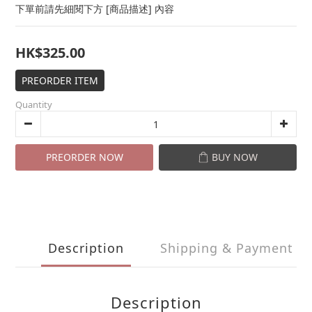
下單前請先細閱下方 [商品描述] 內容
HK$325.00
PREORDER ITEM
Quantity
PREORDER NOW
BUY NOW
Description
Shipping & Payment
Description