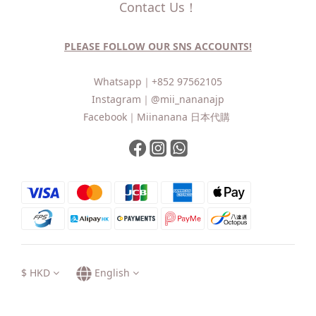
Contact Us！
PLEASE FOLLOW OUR SNS ACCOUNTS!
Whatsapp｜
+852 97562105
Instagram｜
@mii_nananajp
Facebook｜
Miinanana 日本代購
$
HKD
English