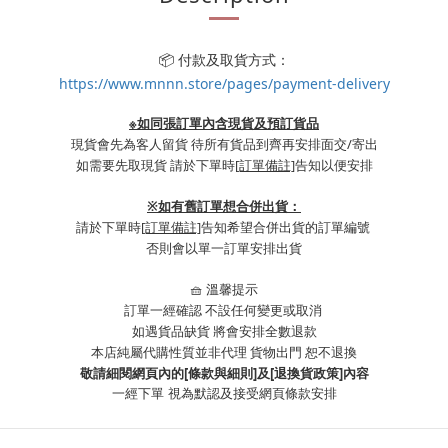
📦 付款及取貨方式：
https://www.mnnn.store/pages/payment-delivery
※如同張訂單內含現貨及預訂貨品
現貨會先為客人留貨 待所有貨品到齊再安排面交/寄出
如需要先取現貨 請於下單時
[訂單備註]
告知以便安排
※
如有舊訂單想合併出貨：
請於下單時
[訂單備註]
告知希望合併出貨的訂單編號
否則會以單一訂單安排出貨
🧺 溫馨提示
訂單一經確認 不設任何變更或取消
如遇貨品缺貨 將會安排全數退款
本店純屬代購性質並非代理 貨物出門 恕不退換
敬請細閱網頁內的[條款與細則]及[退換貨政策]內容
一經下單
視為默認及接受網頁條款安排