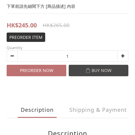
下單前請先細閱下方 [商品描述] 內容
HK$245.00
HK$265.00
PREORDER ITEM
Quantity
PREORDER NOW
BUY NOW
Description
Shipping & Payment
Description