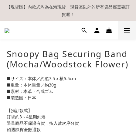
【現貨區】內款式均為在港現貨，現貨區以外的所有貨品都需要訂
【現貨區】內款式均為在港現貨，現貨區以外的所有貨品都需要訂
貨喔！
貨喔！
如欲享用會員優惠，註冊後請務必確認在『已登入狀態下』購物。
如非登入後購物，將不會獲發會員點數，亦不設補發，敬請諒解。
溫馨提示：所有順豐快遞／本地及國際郵遞寄出後，本店只會以電
Snoopy Bag Securing Band
郵通知出貨，下單後敬請留意電郵信箱。
(Mocha/Woodstock Flower)
【現貨區】內款式均為在港現貨，現貨區以外的所有貨品都需要訂
貨喔！
■サイズ：本体／約縦7.5 x 横5.5cm
■重量：本体重量／約30g
■素材：本革・合成ゴム
■製造国：日本
【預訂款式】
訂貨約3～4星期到港
限量商品不保證有貨，按入數次序分貨
如遇缺貨全數退款