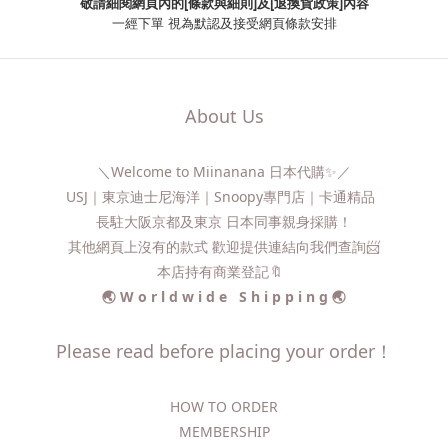
敬請細閱網頁內的[條款與細則]及[退換貨政策]內容
一經下單
視為默認及接受網頁條款安排
About Us
＼Welcome to Miinanana 日本代購✨／
USJ｜東京迪士尼海洋｜Snoopy專門店｜卡通精品
長駐大阪京都及東京 日本同事親身採購！
其他網頁上沒有的款式 歡迎提供連結向我們查詢📨​
本店持有商業登記🔖
🌏 W o r l d w i d e S h i p p i n g 🌏
Please read before placing your order！
HOW TO ORDER​
MEMBERSHIP