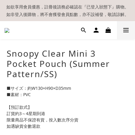
【現貨區】內款式均為在港現貨，現貨區以外的所有貨品都需要訂
如欲享用會員優惠，註冊後請務必確認在『已登入狀態下』購物。
如非登入後購物，將不會獲發會員點數，亦不設補發，敬請諒解。
貨喔！
溫馨提示：所有順豐快遞／本地及國際郵遞寄出後，本店只會以電
郵通知出貨，下單後敬請留意電郵信箱。
【現貨區】內款式均為在港現貨，現貨區以外的所有貨品都需要訂
Snoopy Clear Mini 3
貨喔！
Pocket Pouch (Summer
Pattern/SS)
■サイズ：約W130×H90×D35mm
■素材：PVC
【預訂款式】
訂貨約3～4星期到港
限量商品不保證有貨，按入數次序分貨
如遇缺貨全數退款