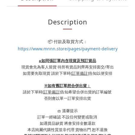
Description
📦 付款及取貨方式：
https://www.mnnn.store/pages/payment-delivery
※如同張訂單內含現貨及預訂貨品
現貨會先為客人留貨 待所有貨品到齊再安排面交/寄出
如需要先取現貨 請於下單時
[訂單備註]
告知以便安排
※
如有舊訂單想合併出貨：
請於下單時
[訂單備註]
告知希望合併出貨的訂單編號
否則會以單一訂單安排出貨
🧺 溫馨提示
訂單一經確認 不設任何變更或取消
如遇貨品缺貨 將會安排全數退款
本店純屬代購性質並非代理 貨物出門 恕不退換