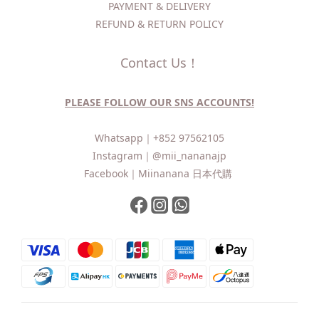
PAYMENT & DELIVERY
REFUND & RETURN POLICY
Contact Us！
PLEASE FOLLOW OUR SNS ACCOUNTS!
Whatsapp｜
+852 97562105
Instagram｜
@mii_nananajp
Facebook｜
Miinanana 日本代購