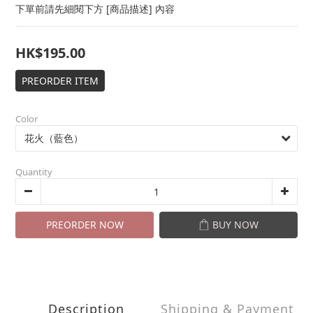
下單前請先細閱下方 [商品描述] 內容
HK$195.00
PREORDER ITEM
Color
Quantity
PREORDER NOW
BUY NOW
Description
Shipping & Payment