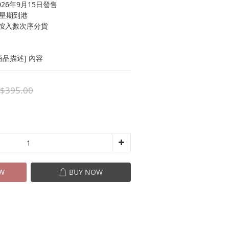
26年9月15日發售
4星期到港
按入數次序分貨
品描述] 內容
$395.00
W
BUY NOW