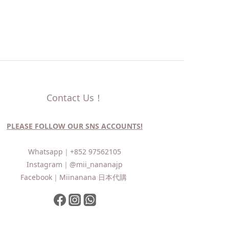
Contact Us！
PLEASE FOLLOW OUR SNS ACCOUNTS!
Whatsapp｜
+852 97562105
Instagram｜
@mii_nananajp
Facebook｜
Miinanana 日本代購