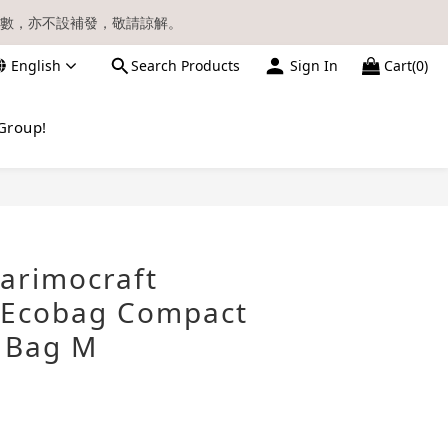
數，亦不設補發，敬請諒解。
English
Search Products
Sign In
Cart(0)
請留意電郵信箱。
Group!
BUY NOW
arimocraft
 Ecobag Compact
 Bag M