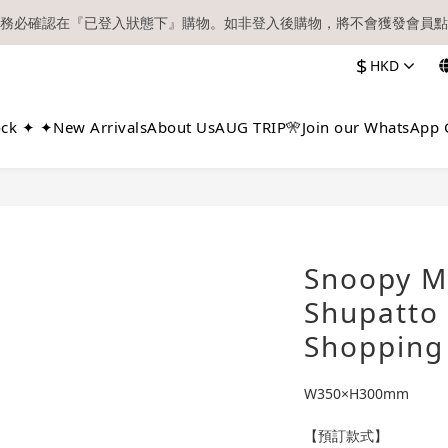
務必確認在『已登入狀態下』購物。如非登入後購物，將不會獲發會員點
【現貨區】內款式均為在港現貨，現貨區以外的所有貨品都需要訂貨喔！
$
HKD
順豐快遞／本地及國際郵遞寄出後，本店只會以電郵通知出貨，下單後敬
【現貨區】內款式均為在港現貨，現貨區以外的所有貨品都需要訂貨喔！
ock ✦ ✦
New Arrivals
About Us
AUG TRIP🎌
Join our WhatsApp 
Snoopy M
Shupatto
Shopping
W350×H300mm
【預訂款式】