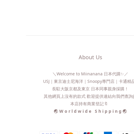
About Us
＼Welcome to Miinanana 日本代購✨／
USJ｜東京迪士尼海洋｜Snoopy專門店｜卡通
長駐大阪京都及東京 日本同事親身採購！
其他網頁上沒有的款式 歡迎提供連結向我們查詢📨
本店持有商業登記🔖
🌏 W o r l d w i d e S h i p p i n g 🌏