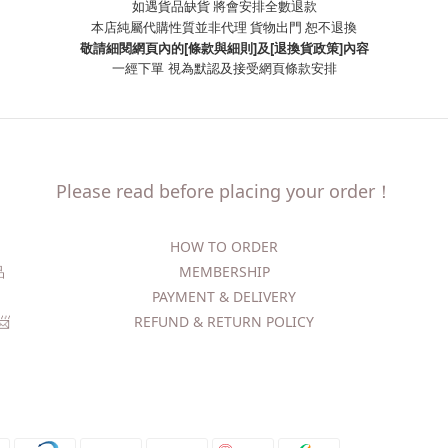
如遇貨品缺貨 將會安排全數退款
本店純屬代購性質並非代理 貨物出門 恕不退換
敬請細閱網頁內的[條款與細則]及[退換貨政策]內容
一經下單
視為默認及接受網頁條款安排
Please read before placing your order！
HOW TO ORDER​
精品
MEMBERSHIP
PAYMENT & DELIVERY
​
REFUND & RETURN POLICY