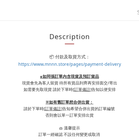
Description
📦 付款及取貨方式：
https://www.mnnn.store/pages/payment-delivery
※如同張訂單內含現貨及預訂貨品
現貨會先為客人留貨 待所有貨品到齊再安排面交/寄出
如需要先取現貨 請於下單時
[訂單備註]
告知以便安排
※
如有舊訂單想合併出貨：
請於下單時
[訂單備註]
告知希望合併出貨的訂單編號
否則會以單一訂單安排出貨
🧺 溫馨提示
訂單一經確認 不設任何變更或取消