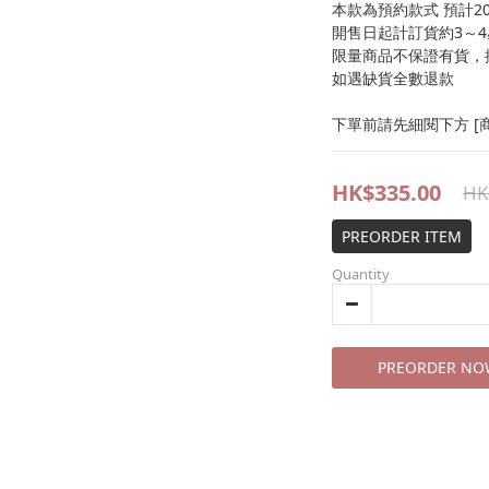
本款為預約款式 預計20
開售日起計訂貨約3～
限量商品不保證有貨，
如遇缺貨全數退款
下單前請先細閱下方 [商
HK$335.00
HK
PREORDER ITEM
Quantity
PREORDER NO