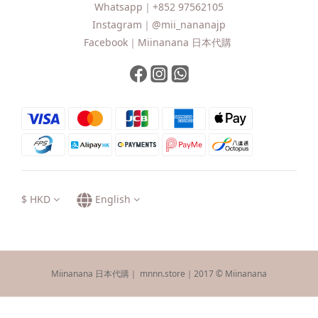
Whatsapp｜
+852 97562105
Instagram｜
@mii_nananajp
Facebook｜
Miinanana 日本代購
$
HKD
English
Miinanana 日本代購｜ mnnn.store｜2017 © Miinanana
BUY NOW