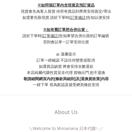
※如同張訂單內含現貨及預訂貨品
現貨會先為客人留貨 待所有貨品到齊再安排面交/寄出
如需要先取現貨 請於下單時
[訂單備註]
告知以便安排
※
如有舊訂單想合併出貨：
請於下單時
[訂單備註]
告知希望合併出貨的訂單編號
否則會以單一訂單安排出貨
🧺 溫馨提示
訂單一經確認 不設任何變更或取消
如遇貨品缺貨 將會安排全數退款
本店純屬代購性質並非代理 貨物出門 恕不退換
敬請細閱網頁內的[條款與細則]及[退換貨政策]內容
一經下單
視為默認及接受網頁條款安排
About Us
＼Welcome to Miinanana 日本代購✨／