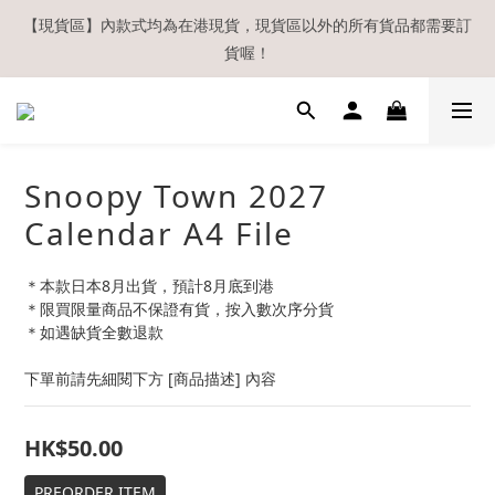
【現貨區】內款式均為在港現貨，現貨區以外的所有貨品都需要訂
【現貨區】內款式均為在港現貨，現貨區以外的所有貨品都需要訂
貨喔！
貨喔！
如欲享用會員優惠，註冊後請務必確認在『已登入狀態下』購物。
如非登入後購物，將不會獲發會員點數，亦不設補發，敬請諒解。
溫馨提示：所有順豐快遞／本地及國際郵遞寄出後，本店只會以電
Snoopy Town 2027
郵通知出貨，下單後敬請留意電郵信箱。
Calendar A4 File
【現貨區】內款式均為在港現貨，現貨區以外的所有貨品都需要訂
貨喔！
＊本款日本8月出貨，預計8月底到港
＊限買限量商品不保證有貨，按入數次序分貨
＊如遇缺貨全數退款
下單前請先細閱下方 [商品描述] 內容
HK$50.00
PREORDER ITEM