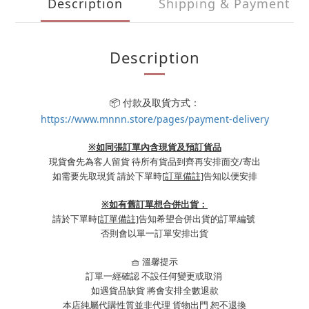
Description
Shipping & Payment
Description
📦 付款及取貨方式：
https://www.mnnn.store/pages/payment-delivery
※如同張訂單內含現貨及預訂貨品
現貨會先為客人留貨 待所有貨品到齊再安排面交/寄出
如需要先取現貨 請於下單時
[訂單備註]
告知以便安排
※
如有舊訂單想合併出貨：
請於下單時
[訂單備註]
告知希望合併出貨的訂單編號
否則會以單一訂單安排出貨
🧺 溫馨提示
訂單一經確認 不設任何變更或取消
如遇貨品缺貨 將會安排全數退款
本店純屬代購性質並非代理 貨物出門 恕不退換