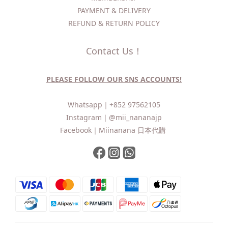
PAYMENT & DELIVERY
REFUND & RETURN POLICY
Contact Us！
PLEASE FOLLOW OUR SNS ACCOUNTS!
Whatsapp｜
+852 97562105
Instagram｜
@mii_nananajp
Facebook｜
Miinanana 日本代購