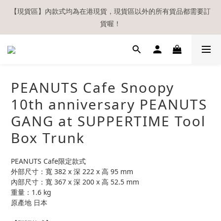
【現貨區】內款式均為在港現貨，現貨區以外的所有貨品都需要訂
【現貨區】內款式均為在港現貨，現貨區以外的所有貨品都需要訂
貨喔！
貨喔！
如欲享用會員優惠，註冊後請務必確認在『已登入狀態下』購物。
如非登入後購物，將不會獲發會員點數，亦不設補發，敬請諒解。
溫馨提示：所有順豐快遞／本地及國際郵遞寄出後，本店只會以電
PEANUTS Cafe Snoopy
郵通知出貨，下單後敬請留意電郵信箱。
10th anniversary PEANUTS
【現貨區】內款式均為在港現貨，現貨區以外的所有貨品都需要訂
GANG at SUPPERTIME Tool
貨喔！
Box Trunk
PEANUTS Cafe限定款式
外部尺寸：寬 382 x 深 222 x 高 95 mm
內部尺寸：寬 367 x 深 200 x 高 52.5 mm
重量：1.6 kg
原產地 日本