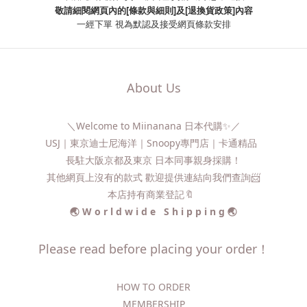
敬請細閱網頁內的[條款與細則]及[退換貨政策]內容
一經下單
視為默認及接受網頁條款安排
About Us
＼Welcome to Miinanana 日本代購✨／
USJ｜東京迪士尼海洋｜Snoopy專門店｜卡通精品
長駐大阪京都及東京 日本同事親身採購！
其他網頁上沒有的款式 歡迎提供連結向我們查詢📨​
本店持有商業登記🔖
🌏 W o r l d w i d e S h i p p i n g 🌏
Please read before placing your order！
HOW TO ORDER​
MEMBERSHIP