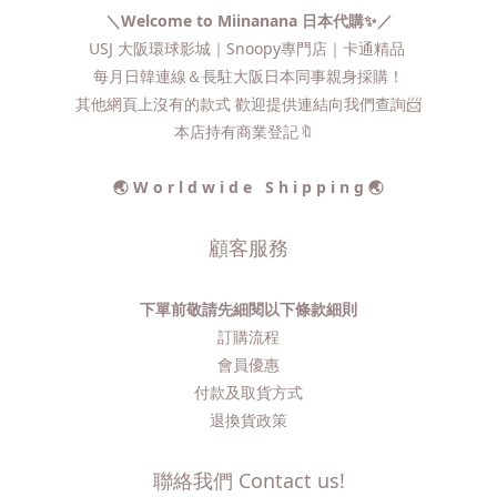
＼Welcome to Miinanana 日本代購✨／
USJ 大阪環球影城｜Snoopy專門店｜卡通精品
每月日韓連線＆長駐大阪日本同事親身採購！
其他網頁上沒有的款式 歡迎提供連結向我們查詢📨​
本店持有商業登記🔖
🌏 W o r l d w i d e S h i p p i n g 🌏
顧客服務
下單前敬請先細閱以下條款細則
訂購流程​
會員優惠
付款及取貨方式
退換貨政策
聯絡我們 Contact us!