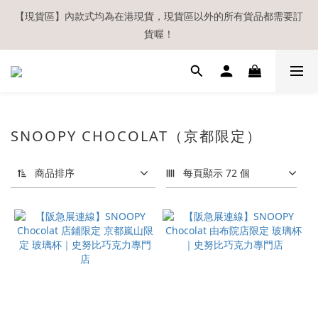
【現貨區】內款式均為在港現貨，現貨區以外的所有貨品都需要訂
【現貨區】內款式均為在港現貨，現貨區以外的所有貨品都需要訂
貨喔！
貨喔！
如欲享用會員優惠，註冊後請務必確認在『已登入狀態下』購物。
如非登入後購物，將不會獲發會員點數，亦不設補發，敬請諒解。
溫馨提示：所有順豐快遞／本地及國際郵遞寄出後，本店只會以電
SNOOPY CHOCOLAT（京都限定）
郵通知出貨，下單後敬請留意電郵信箱。
【現貨區】內款式均為在港現貨，現貨區以外的所有貨品都需要訂
商品排序
每頁顯示 72 個
貨喔！