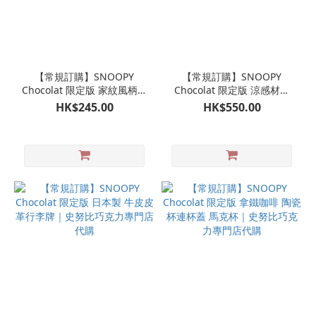
【常規訂購】SNOOPY
【常規訂購】SNOOPY
Chocolat 限定版 家紋風柄公
Chocolat 限定版 涼感材質
仔掛飾 娃娃玩偶吊飾｜史努
薄荷朱古力色SNOOPY大公
HK$245.00
HK$550.00
比巧克力專門店代購
仔｜史努比巧克力專門店代
購