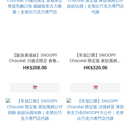
【阪急展連線】SNOOPY
【常規訂購】SNOOPY
Chocolat 川越店限定 倉敷限
Chocolat 限定版 家紋風柄公
定 青提乳酪口味 鐵罐裝朱古
仔 娃娃玩偶｜史努比巧克力
HK$208.00
HK$320.00
力脆脆｜史努比巧克力專門
專門店代購
店