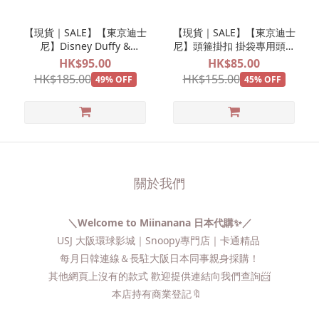
【現貨｜SALE】【東京迪士
【現貨｜SALE】【東京迪士
尼】Disney Duffy &
尼】頭箍掛扣 掛袋專用頭箍
Friends 髮圈橡筋
扣
HK$95.00
HK$85.00
HK$185.00
HK$155.00
49% OFF
45% OFF
關於我們
＼Welcome to Miinanana 日本代購✨／
USJ 大阪環球影城｜Snoopy專門店｜卡通精品
每月日韓連線＆長駐大阪日本同事親身採購！
其他網頁上沒有的款式 歡迎提供連結向我們查詢📨​
本店持有商業登記🔖