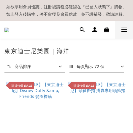
【現貨區】內款式均為在港現貨，現貨區以外的所有貨品都需要訂
如欲享用會員優惠，註冊後請務必確認在『已登入狀態下』購物。
如非登入後購物，將不會獲發會員點數，亦不設補發，敬請諒解。
貨喔！
溫馨提示：所有順豐快遞／本地及國際郵遞寄出後，本店只會以電
郵通知出貨，下單後敬請留意電郵信箱。
【現貨區】內款式均為在港現貨，現貨區以外的所有貨品都需要訂
東京迪士尼樂園｜海洋
貨喔！
商品排序
每頁顯示 72 個
清貨特價 𝙎𝘼𝙇𝙀
清貨特價 𝙎𝘼𝙇𝙀