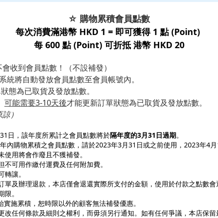
☆ 購物累積會員點數
每次消費滿港幣 HKD 1 = 即可獲得 1 點 (Point)
每 600 點 (Point) 可折抵 港幣 HKD 20
不會收到會員點數！（不設補發）
系統將自動發放會員點數至會員帳號內。
單狀態為已取貨及發放點數。
，
可能需要3-10天後
才能更新訂單狀態為已取貨及發放點數。
原諒）
月31日，該年度所累計之會員點數將於
隔年度的3月31日過期
。
年內購物累積之會員點數，請於2023年3月31日或之前使用，2023年
未使用將會作廢且不獲補發。
但不可用作繳付運費及任何附加費。
可轉讓。
訂單及辦理退款，本店僅會退還實際所支付的金額，使用於付款之點數會
期限。
開始實施累積，恕時限以外的顧客無法補發優惠。
更改任何條款及細則之權利，而毋須另行通知。如有任何爭議，本店保留