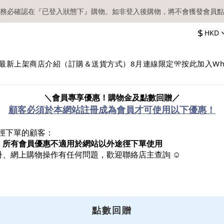
務必確認在『已登入狀態下』購物。如非登入後購物，將不會獲發會員點
【現貨區】內款式均為在港現貨，現貨區以外的所有貨品都需要訂貨喔！
$
HKD
順豐快遞／本地及國際郵遞寄出後，本店只會以電郵通知出貨，下單後敬
【現貨區】內款式均為在港現貨，現貨區以外的所有貨品都需要訂貨喔！
最新上架
商店介紹（訂購＆送貨方式）
8月連線限定🎌
按此加入Wh
＼會員專享優惠！購物金及點數回贈／
顧客必須於本網站註冊成為會員才可使用以下優惠！
其他途徑下單的顧客：
。
所有會員優惠不適用於網站以外途徑下單使用
、網上購物操作有任何問題，歡迎聯絡店主查詢 ☺︎
點數回贈