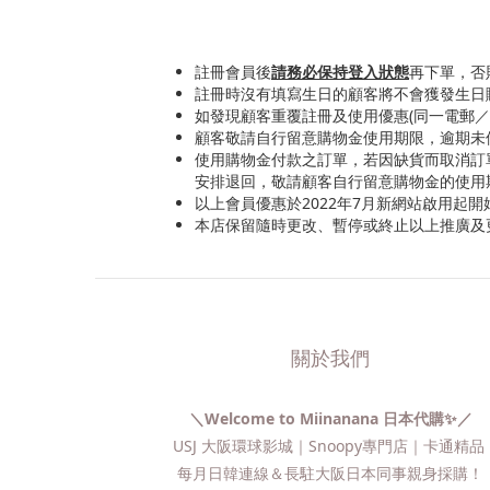
註冊會員後
請務必保持登入狀態
再下單，否
註冊時沒有填寫生日的顧客將不會獲發生日
如發現顧客重覆註冊及使用優惠(同一電郵
顧客敬請自行留意購物金使用期限，逾期未
使用購物金付款之訂單，若因缺貨而取消訂
安排退回，敬請顧客自行留意購物金的使用
以上會員優惠於2022年7月新網站啟用起
本店保留隨時更改、暫停或終止以上推廣及
關於我們
＼Welcome to Miinanana 日本代購✨／
USJ 大阪環球影城｜Snoopy專門店｜卡通精
每月日韓連線＆長駐大阪日本同事親身採購！