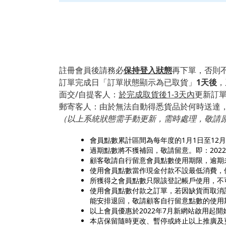
註冊會員後請務必
保持登入狀態
再下單，否則
訂單完成日「訂單狀態顯示為已取貨」
1天後
，
面交/自提客人：
於完成取貨後1-3天內
更新訂
郵寄客人：由於無法自動得悉貨品於何時送達
（以上系統狀態需手動更新，需時處理，敬請
會員點數累計區間為每年度的1月1日至12
過期點數將不獲補回，敬請留意。即：2022
顧客敬請自行留意會員點數使用期限，逾期
使用會員點數當作現金付款不設最低消費，
所獲得之會員點數只限該登記帳戶使用，不
使用會員點數付款之訂單，若因缺貨而取消
能安排退回，敬請顧客自行留意點數的使用
以上會員優惠於2022年7月新網站啟用起
本店保留隨時更改、暫停或終止以上推廣及