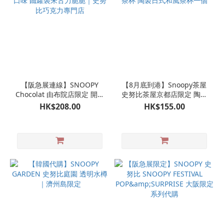
【阪急展連線】SNOOPY
【8月底到港】Snoopy茶屋
Chocolat 由布院店限定 開心
史努比茶屋京都店限定 陶瓷
果口味 鐵罐裝朱古力脆脆｜
製茶杯 陶製日式和風茶杯一
HK$208.00
HK$155.00
史努比巧克力專門店
個