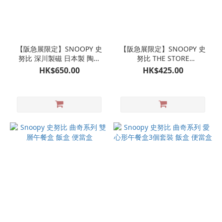
【阪急展限定】SNOOPY 史
【阪急展限定】SNOOPY 史
努比 深川製磁 日本製 陶瓷
努比 THE STORE
餐碟 陶瓷陶石碟
TOMORROWLAND 牛皮皮
HK$650.00
HK$425.00
革杯墊一個（3色可選）