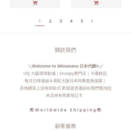
1
2
3
4
5
關於我們
＼Welcome to Miinanana 日本代購✨／
USJ 大阪環球影城｜Snoopy專門店｜卡通精品
每月日韓連線＆長駐大阪日本同事親身採購！
其他網頁上沒有的款式 歡迎提供連結向我們查詢📨​
本店持有商業登記🔖
🌏 W o r l d w i d e S h i p p i n g 🌏
顧客服務