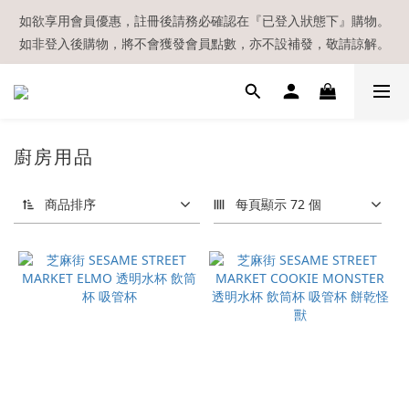
【現貨區】內款式均為在港現貨，現貨區以外的所有貨品都需要訂
如欲享用會員優惠，註冊後請務必確認在『已登入狀態下』購物。
如非登入後購物，將不會獲發會員點數，亦不設補發，敬請諒解。
貨喔！
溫馨提示：所有順豐快遞／本地及國際郵遞寄出後，本店只會以電
郵通知出貨，下單後敬請留意電郵信箱。
【現貨區】內款式均為在港現貨，現貨區以外的所有貨品都需要訂
廚房用品
貨喔！
商品排序
每頁顯示 72 個