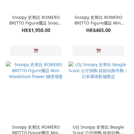
Snoopy 史努比 ROMERO
Snoopy 史努比 ROMERO
BRITTO Figure擺設 Snoopy
BRITTO Figure擺設 Mini
Heart Statue
Snoopy Heart
HK$1,950.00
HK$465.00
Snoopy 史努比 ROMERO
USJ Snoopy 史努比 Beagle
BRITTO Figure擺設 Mini
Scout 公仔掛飾 娃娃玩飾吊