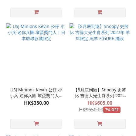
USJ Minions Kevin 公仔 小
【8月底到港】Snoopy 史努
小兵 迷你兵團 壞蛋獎門人｜
比 吉德大光生肖系列 2027
日本環球影城限定
年 羊年限定 羔羊 FIGURE 擺
HK$350.00
HK$605.00
設
HK$650.00
7% OFF