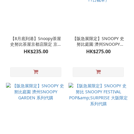
【8月底到港】Snoopy茶屋
【阪急展限定】SNOOPY 史
史努比茶屋京都店限定 京和
努比庭園 濟州SNOOPY
傘 SNOOPY 公仔掛飾 娃娃
GARDEN 日本限定版 橙色帽
HK$235.00
HK$275.00
玩偶吊飾
柑橘公仔掛飾 OLAF 歐拉夫
（8月11日截單）