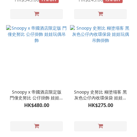
Snoopy x 帝國酒店限定版
Snoopy 史努比 糊塗塌客 黑
門僮史努比 公仔掛飾 娃娃玩
灰色公仔內收環保袋 娃娃玩
偶吊飾
偶吊飾掛飾
HK$480.00
HK$275.00