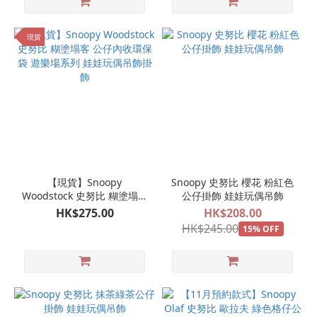
現貨
【現貨】Snoopy
Snoopy 史努比 櫻花 粉紅色
Woodstock 史努比 糊塗塌客
公仔掛飾 娃娃玩偶吊飾
公仔內收環保袋 遊樂場系列
HK$275.00
HK$208.00
娃娃玩偶吊飾掛飾
HK$245.00
15% OFF