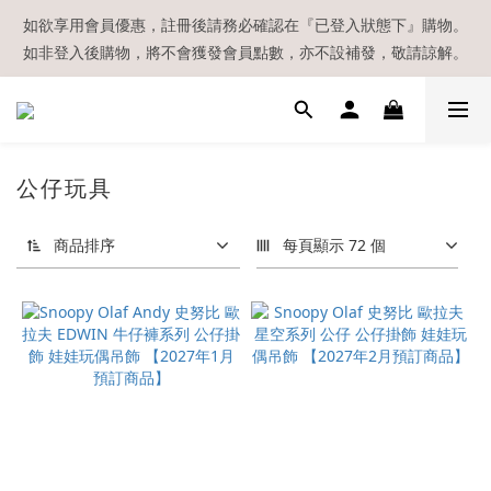
【現貨區】內款式均為在港現貨，現貨區以外的所有貨品都需要訂
如欲享用會員優惠，註冊後請務必確認在『已登入狀態下』購物。
如非登入後購物，將不會獲發會員點數，亦不設補發，敬請諒解。
貨喔！
溫馨提示：所有順豐快遞／本地及國際郵遞寄出後，本店只會以電
郵通知出貨，下單後敬請留意電郵信箱。
【現貨區】內款式均為在港現貨，現貨區以外的所有貨品都需要訂
公仔玩具
貨喔！
商品排序
每頁顯示 72 個