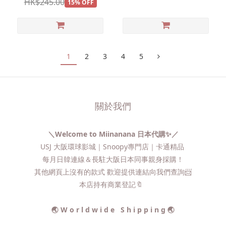
HK$245.00
15% OFF
1
2
3
4
5
關於我們
＼Welcome to Miinanana 日本代購✨／
USJ 大阪環球影城｜Snoopy專門店｜卡通精品
每月日韓連線＆長駐大阪日本同事親身採購！
其他網頁上沒有的款式 歡迎提供連結向我們查詢📨​
本店持有商業登記🔖
🌏 W o r l d w i d e S h i p p i n g 🌏