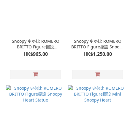
Snoopy 史努比 ROMERO
Snoopy 史努比 ROMERO
BRITTO Figure擺設
BRITTO Figure擺設 Snoopy
Snoopy's Dog House
Roller Skate
HK$965.00
HK$1,250.00