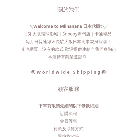
關於我們
＼Welcome to Miinanana 日本代購✨／
USJ 大阪環球影城｜Snoopy專門店｜卡通精品
每月日韓連線＆長駐大阪日本同事親身採購！
其他網頁上沒有的款式 歡迎提供連結向我們查詢📨​
本店持有商業登記🔖
🌏 W o r l d w i d e S h i p p i n g 🌏
顧客服務
下單前敬請先細閱以下條款細則
訂購流程​
會員優惠
付款及取貨方式
退換貨政策