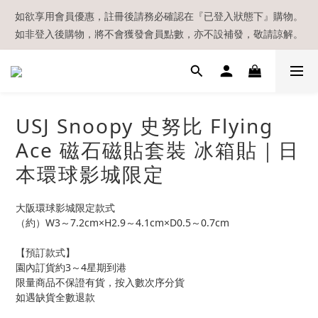
【現貨區】內款式均為在港現貨，現貨區以外的所有貨品都需要訂
如欲享用會員優惠，註冊後請務必確認在『已登入狀態下』購物。
如非登入後購物，將不會獲發會員點數，亦不設補發，敬請諒解。
貨喔！
溫馨提示：所有順豐快遞／本地及國際郵遞寄出後，本店只會以電
郵通知出貨，下單後敬請留意電郵信箱。
【現貨區】內款式均為在港現貨，現貨區以外的所有貨品都需要訂
USJ Snoopy 史努比 Flying
貨喔！
Ace 磁石磁貼套裝 冰箱貼｜日
本環球影城限定
大阪環球影城限定款式
（約）W3～7.2cm×H2.9～4.1cm×D0.5～0.7cm
【預訂款式】
園內訂貨約3～4星期到港
限量商品不保證有貨，按入數次序分貨
如遇缺貨全數退款