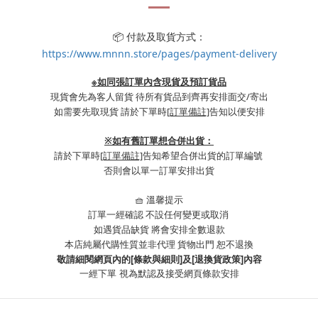
📦 付款及取貨方式：
https://www.mnnn.store/pages/payment-delivery
※如同張訂單內含現貨及預訂貨品
現貨會先為客人留貨 待所有貨品到齊再安排面交/寄出
如需要先取現貨 請於下單時
[訂單備註]
告知以便安排
※
如有舊訂單想合併出貨：
請於下單時
[訂單備註]
告知希望合併出貨的訂單編號
否則會以單一訂單安排出貨
🧺 溫馨提示
訂單一經確認 不設任何變更或取消
如遇貨品缺貨 將會安排全數退款
本店純屬代購性質並非代理 貨物出門 恕不退換
敬請細閱網頁內的[條款與細則]及[退換貨政策]內容
一經下單
視為默認及接受網頁條款安排