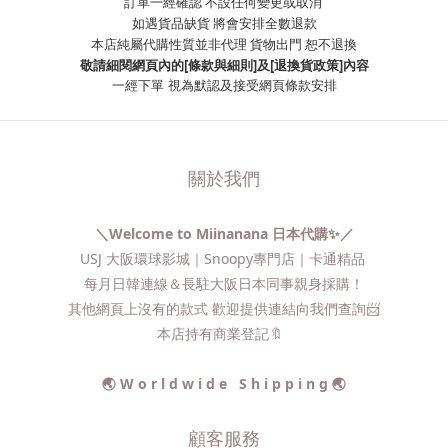
訂單一經確認 不設任何變更或取消
如遇貨品缺貨 將會安排全數退款
本店純屬代購性質並非代理 貨物出門 恕不退換
敬請細閱網頁內的[條款與細則]及[退換貨政策]內容
一經下單
視為默認及接受網頁條款安排
關於我們
＼Welcome to Miinanana 日本代購✨／
USJ 大阪環球影城｜Snoopy專門店｜卡通精品
每月日韓連線＆長駐大阪日本同事親身採購！
其他網頁上沒有的款式 歡迎提供連結向我們查詢📨​
本店持有商業登記🔖
🌏 W o r l d w i d e S h i p p i n g 🌏
顧客服務