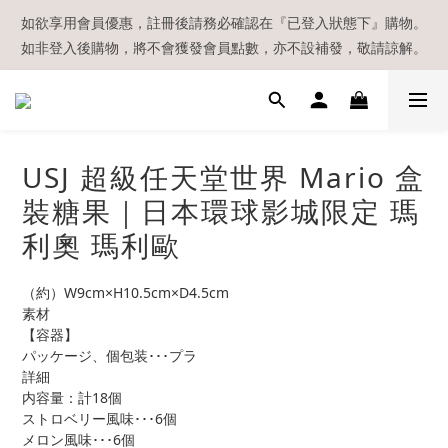
【現貨區】內款式均為在港現貨，現貨區以外的所有貨品都需要訂
如欲享用會員優惠，註冊後請務必確認在『已登入狀態下』購物。
如非登入後購物，將不會獲發會員點數，亦不設補發，敬請諒解。
貨喔！
溫馨提示：所有順豐快遞／本地及國際郵遞寄出後，本店只會以電
郵通知出貨，下單後敬請留意電郵信箱。
【現貨區】內款式均為在港現貨，現貨區以外的所有貨品都需要訂
USJ 超級任天堂世界 Mario 盒
貨喔！
裝糖果｜日本環球影城限定 瑪
利奧 瑪利歐
（約）W9cm×H10.5cm×D4.5cm
素材
【容器】
パッケージ、個包装･･･プラ
詳細
内容量：計18個
ストロベリー風味･･･6個
メロン風味･･･6個