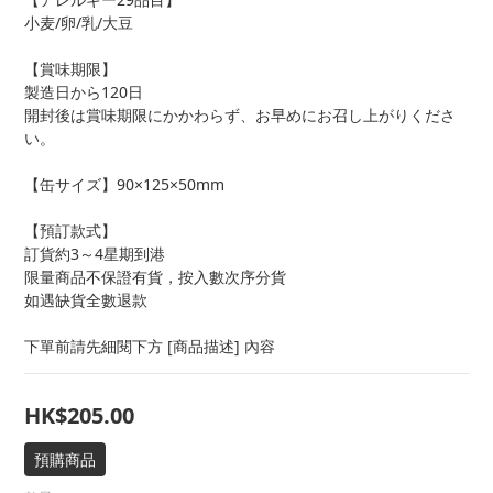
小麦/卵/乳/大豆
【賞味期限】
製造日から120日
開封後は賞味期限にかかわらず、お早めにお召し上がりくださ
い。
【缶サイズ】90×125×50mm
【預訂款式】
訂貨約3～4星期到港
限量商品不保證有貨，按入數次序分貨
如遇缺貨全數退款
下單前請先細閱下方 [商品描述] 內容
HK$205.00
預購商品