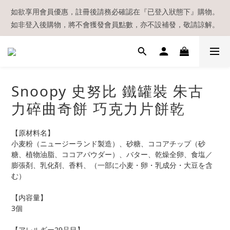
【現貨區】內款式均為在港現貨，現貨區以外的所有貨品都需要訂
如欲享用會員優惠，註冊後請務必確認在『已登入狀態下』購物。
如非登入後購物，將不會獲發會員點數，亦不設補發，敬請諒解。
貨喔！
溫馨提示：所有順豐快遞／本地及國際郵遞寄出後，本店只會以電
郵通知出貨，下單後敬請留意電郵信箱。
【現貨區】內款式均為在港現貨，現貨區以外的所有貨品都需要訂
Snoopy 史努比 鐵罐裝 朱古
貨喔！
力碎曲奇餅 巧克力片餅乾
【原材料名】
小麦粉（ニュージーランド製造）、砂糖、ココアチップ（砂
糖、植物油脂、ココアパウダー）、バター、乾燥全卵、食塩／
膨張剤、乳化剤、香料、（一部に小麦・卵・乳成分・大豆を含
む）
【内容量】
3個
【アレルギー29品目】