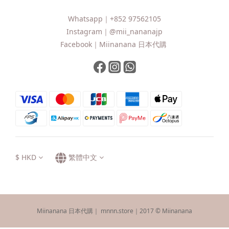
Whatsapp｜
+852 97562105
Instagram｜
@mii_nananajp
Facebook｜
Miinanana 日本代購
$
HKD
繁體中文
Miinanana 日本代購｜ mnnn.store｜2017 © Miinanana