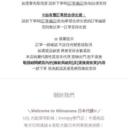
如需要先取現貨 請於下單時
[訂單備註]
告知以便安排
※
如有舊訂單想合併出貨：
請於下單時
[訂單備註]
告知希望合併出貨的訂單編號
否則會以單一訂單安排出貨
🧺 溫馨提示
訂單一經確認 不設任何變更或取消
如遇貨品缺貨 將會安排全數退款
本店純屬代購性質並非代理 貨物出門 恕不退換
敬請細閱網頁內的[條款與細則]及[退換貨政策]內容
一經下單
視為默認及接受網頁條款安排
關於我們
＼Welcome to Miinanana 日本代購✨／
USJ 大阪環球影城｜Snoopy專門店｜卡通精品
每月日韓連線＆長駐大阪日本同事親身採購！