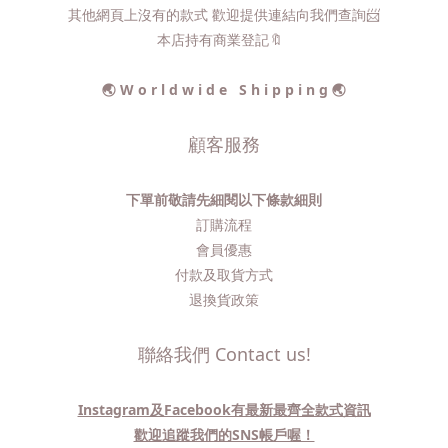
其他網頁上沒有的款式 歡迎提供連結向我們查詢📨​
本店持有商業登記🔖
🌏 W o r l d w i d e S h i p p i n g 🌏
顧客服務
下單前敬請先細閱以下條款細則
訂購流程​
會員優惠
付款及取貨方式
退換貨政策
聯絡我們 Contact us!
Instagram及Facebook有最新最齊全款式資訊
歡迎追蹤我們的SNS帳戶喔！