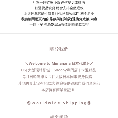
訂單一經確認 不設任何變更或取消
如遇貨品缺貨 將會安排全數退款
本店純屬代購性質並非代理 貨物出門 恕不退換
敬請細閱網頁內的[條款與細則]及[退換貨政策]內容
一經下單
視為默認及接受網頁條款安排
關於我們
＼Welcome to Miinanana 日本代購✨／
USJ 大阪環球影城｜Snoopy專門店｜卡通精品
每月日韓連線＆長駐大阪日本同事親身採購！
其他網頁上沒有的款式 歡迎提供連結向我們查詢📨​
本店持有商業登記🔖
🌏 W o r l d w i d e S h i p p i n g 🌏
顧客服務