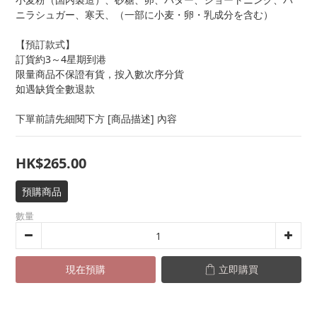
ニラシュガー、寒天、（一部に小麦・卵・乳成分を含む）
【預訂款式】
訂貨約3～4星期到港
限量商品不保證有貨，按入數次序分貨
如遇缺貨全數退款
下單前請先細閱下方 [商品描述] 內容
HK$265.00
預購商品
數量
現在預購
立即購買