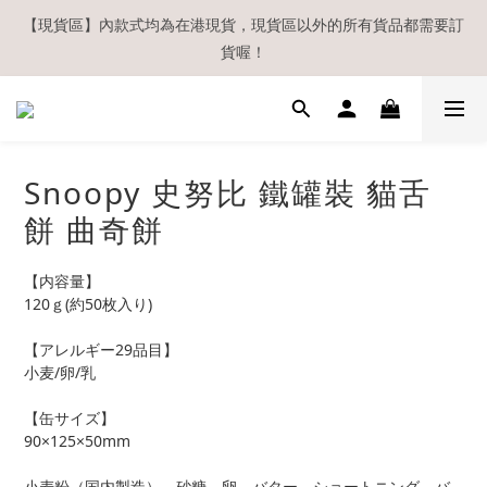
【現貨區】內款式均為在港現貨，現貨區以外的所有貨品都需要訂
【現貨區】內款式均為在港現貨，現貨區以外的所有貨品都需要訂
貨喔！
貨喔！
如欲享用會員優惠，註冊後請務必確認在『已登入狀態下』購物。
如非登入後購物，將不會獲發會員點數，亦不設補發，敬請諒解。
溫馨提示：所有順豐快遞／本地及國際郵遞寄出後，本店只會以電
Snoopy 史努比 鐵罐裝 貓舌
郵通知出貨，下單後敬請留意電郵信箱。
餅 曲奇餅
【現貨區】內款式均為在港現貨，現貨區以外的所有貨品都需要訂
貨喔！
【内容量】
120ｇ(約50枚入り)
【アレルギー29品目】
小麦/卵/乳
【缶サイズ】
90×125×50mm
小麦粉（国内製造）、砂糖、卵、バター、ショートニング、バ