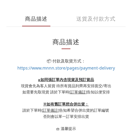
商品描述
送貨及付款方式
商品描述
📦 付款及取貨方式：
https://www.mnnn.store/pages/payment-delivery
※如同張訂單內含現貨及預訂貨品
現貨會先為客人留貨 待所有貨品到齊再安排面交/寄出
如需要先取現貨 請於下單時
[訂單備註]
告知以便安排
※
如有舊訂單想合併出貨：
請於下單時
[訂單備註]
告知希望合併出貨的訂單編號
否則會以單一訂單安排出貨
🧺 溫馨提示