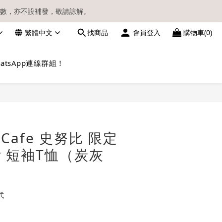
數，亦不設補發，敬請諒解。
繁體中文
找商品
會員登入
購物車(0)
請留意電郵信箱。
atsApp連線群組！
立即購買
 Cafe 史努比 限定
py 短袖T恤（炭灰
式