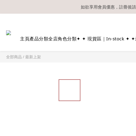
如欲享用會員優惠，註冊後請
溫馨提示：所有
主頁
產品分類
全店角色分類
✦ ✦ 現貨區｜In-stock ✦ ✦
全部商品
/
最新上架