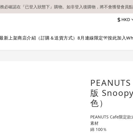
務必確認在『已登入狀態下』購物。如非登入後購物，將不會獲發會員點
【現貨區】內款式均為在港現貨，現貨區以外的所有貨品都需要訂貨喔！
$
HKD
順豐快遞／本地及國際郵遞寄出後，本店只會以電郵通知出貨，下單後敬
【現貨區】內款式均為在港現貨，現貨區以外的所有貨品都需要訂貨喔！
最新上架
商店介紹（訂購＆送貨方式）
8月連線限定🎌
按此加入Wh
PEANUTS
版 Snoo
色）
PEANUTS Cafe限定款
素材
綿 100％