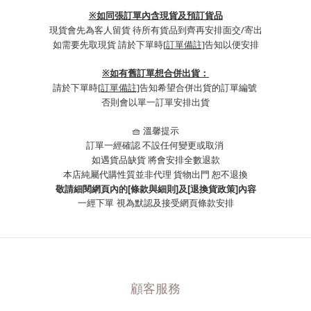
※如同張訂單內含現貨及預訂貨品
現貨會先為客人留貨 待所有貨品到齊再安排面交/寄出
如需要先取現貨 請於下單時
[訂單備註]
告知以便安排
※
如有舊訂單想合併出貨：
請於下單時
[訂單備註]
告知希望合併出貨的訂單編號
否則會以單一訂單安排出貨
🧺 溫馨提示
訂單一經確認 不設任何變更或取消
如遇貨品缺貨 將會安排全數退款
本店純屬代購性質並非代理 貨物出門 恕不退換
敬請細閱網頁內的[條款與細則]及[退換貨政策]內容
一經下單
視為默認及接受網頁條款安排
顧客服務