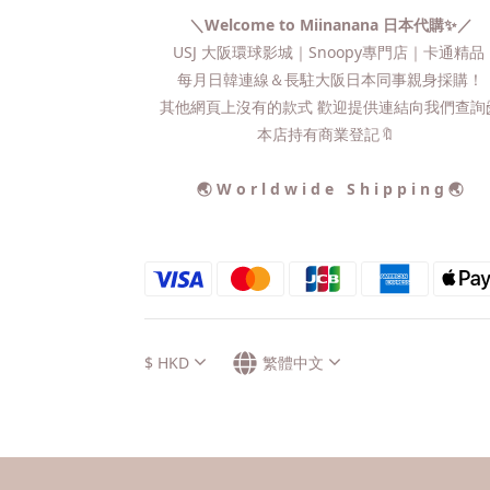
＼Welcome to Miinanana 日本代購✨／
USJ 大阪環球影城｜Snoopy專門店｜卡通精
每月日韓連線＆長駐大阪日本同事親身採購！
其他網頁上沒有的款式 歡迎提供連結向我們查詢📨
本店持有商業登記🔖
🌏 W o r l d w i d e S h i p p i n g 🌏
$
HKD
繁體中文