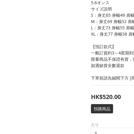
5.6オンス
サイズ説明
S：身丈65 身幅49 肩幅
M：身丈69 身幅52 肩幅
L：身丈73 身幅55 肩幅
XL：身丈77 身幅58 肩
【預訂款式】
一般訂貨約3～4星期到
限量商品不保證有貨，
如遇缺貨全數退款
下單前請先細閱下方 [商
HK$520.00
預購商品
尺寸