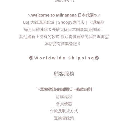
＼Welcome to Miinanana 日本代購✨／
USJ 大阪環球影城｜Snoopy專門店｜卡通精品
每月日韓連線＆長駐大阪日本同事親身採購！
其他網頁上沒有的款式 歡迎提供連結向我們查詢📨​
本店持有商業登記🔖
🌏 W o r l d w i d e S h i p p i n g 🌏
顧客服務
下單前敬請先細閱以下條款細則
訂購流程​
會員優惠
付款及取貨方式
退換貨政策