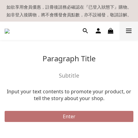
【現貨區】內款式均為在港現貨，現貨區以外的所有貨品都需要訂
如欲享用會員優惠，註冊後請務必確認在『已登入狀態下』購物。
如非登入後購物，將不會獲發會員點數，亦不設補發，敬請諒解。
貨喔！
溫馨提示：所有順豐快遞／本地及國際郵遞寄出後，本店只會以電
郵通知出貨，下單後敬請留意電郵信箱。
【現貨區】內款式均為在港現貨，現貨區以外的所有貨品都需要訂
Paragraph Title
貨喔！
Subtitle
Input your text contents to promote your product, or
tell the story about your shop.
Enter