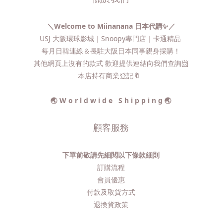
＼Welcome to Miinanana 日本代購✨／
USJ 大阪環球影城｜Snoopy專門店｜卡通精品
每月日韓連線＆長駐大阪日本同事親身採購！
其他網頁上沒有的款式 歡迎提供連結向我們查詢📨​
本店持有商業登記🔖
🌏 W o r l d w i d e S h i p p i n g 🌏
顧客服務
下單前敬請先細閱以下條款細則
訂購流程​
會員優惠
付款及取貨方式
退換貨政策