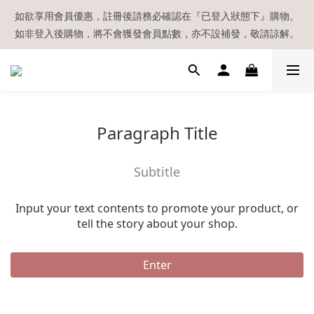
【現貨區】內款式均為在港現貨，現貨區以外的所有貨品都需要訂
如欲享用會員優惠，註冊後請務必確認在『已登入狀態下』購物。
如非登入後購物，將不會獲發會員點數，亦不設補發，敬請諒解。
貨喔！
溫馨提示：所有順豐快遞／本地及國際郵遞寄出後，本店只會以電
郵通知出貨，下單後敬請留意電郵信箱。
【現貨區】內款式均為在港現貨，現貨區以外的所有貨品都需要訂
Paragraph Title
貨喔！
Subtitle
Input your text contents to promote your product, or
tell the story about your shop.
Enter