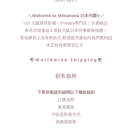
＼Welcome to Miinanana 日本代購✨／
USJ 大阪環球影城｜Snoopy專門店｜卡通精品
每月日韓連線＆長駐大阪日本同事親身採購！
其他網頁上沒有的款式 歡迎提供連結向我們查詢📨​
本店持有商業登記🔖
🌏 W o r l d w i d e S h i p p i n g 🌏
顧客服務
下單前敬請先細閱以下條款細則
訂購流程​
會員優惠
付款及取貨方式
退換貨政策