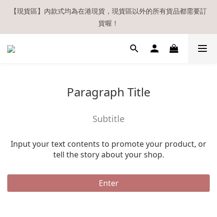
【現貨區】內款式均為在港現貨，現貨區以外的所有貨品都需要訂
【現貨區】內款式均為在港現貨，現貨區以外的所有貨品都需要訂
貨喔！
貨喔！
如欲享用會員優惠，註冊後請務必確認在『已登入狀態下』購物。
如非登入後購物，將不會獲發會員點數，亦不設補發，敬請諒解。
溫馨提示：所有順豐快遞／本地及國際郵遞寄出後，本店只會以電
Paragraph Title
郵通知出貨，下單後敬請留意電郵信箱。
【現貨區】內款式均為在港現貨，現貨區以外的所有貨品都需要訂
Subtitle
貨喔！
Input your text contents to promote your product, or
tell the story about your shop.
Enter