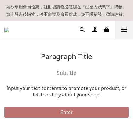
【現貨區】內款式均為在港現貨，現貨區以外的所有貨品都需要訂
如欲享用會員優惠，註冊後請務必確認在『已登入狀態下』購物。
如非登入後購物，將不會獲發會員點數，亦不設補發，敬請諒解。
貨喔！
溫馨提示：所有順豐快遞／本地及國際郵遞寄出後，本店只會以電
郵通知出貨，下單後敬請留意電郵信箱。
【現貨區】內款式均為在港現貨，現貨區以外的所有貨品都需要訂
Paragraph Title
貨喔！
Subtitle
Input your text contents to promote your product, or
tell the story about your shop.
Enter