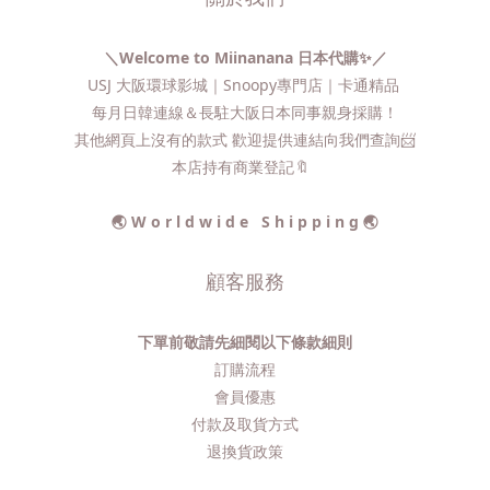
＼Welcome to Miinanana 日本代購✨／
USJ 大阪環球影城｜Snoopy專門店｜卡通精品
每月日韓連線＆長駐大阪日本同事親身採購！
其他網頁上沒有的款式 歡迎提供連結向我們查詢📨​
本店持有商業登記🔖
🌏 W o r l d w i d e S h i p p i n g 🌏
顧客服務
下單前敬請先細閱以下條款細則
訂購流程​
會員優惠
付款及取貨方式
退換貨政策