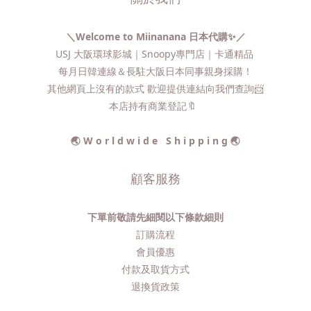
＼Welcome to Miinanana 日本代購✨／
USJ 大阪環球影城｜Snoopy專門店｜卡通精品
每月日韓連線＆長駐大阪日本同事親身採購！
其他網頁上沒有的款式 歡迎提供連結向我們查詢📨​
本店持有商業登記🔖
🌏 W o r l d w i d e S h i p p i n g 🌏
顧客服務
下單前敬請先細閱以下條款細則
訂購流程​
會員優惠
付款及取貨方式
退換貨政策