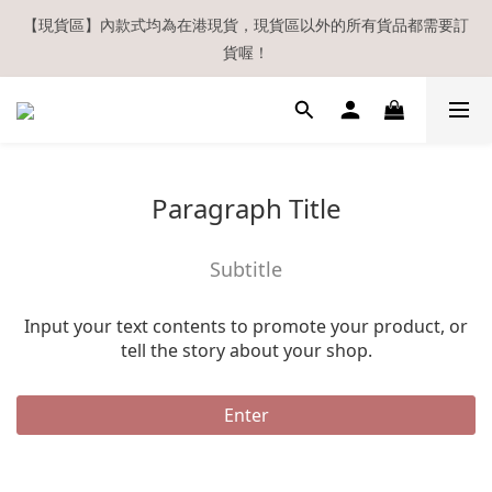
【現貨區】內款式均為在港現貨，現貨區以外的所有貨品都需要訂
【現貨區】內款式均為在港現貨，現貨區以外的所有貨品都需要訂
貨喔！
貨喔！
如欲享用會員優惠，註冊後請務必確認在『已登入狀態下』購物。
如非登入後購物，將不會獲發會員點數，亦不設補發，敬請諒解。
溫馨提示：所有順豐快遞／本地及國際郵遞寄出後，本店只會以電
Paragraph Title
郵通知出貨，下單後敬請留意電郵信箱。
【現貨區】內款式均為在港現貨，現貨區以外的所有貨品都需要訂
Subtitle
貨喔！
Input your text contents to promote your product, or
tell the story about your shop.
Enter