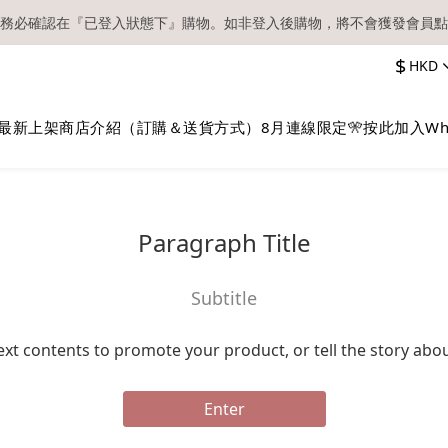
務必確認在『已登入狀態下』購物。如非登入後購物，將不會獲發會員點
【現貨區】內款式均為在港現貨，現貨區以外的所有貨品都需要訂貨喔！
$
HKD
順豐快遞／本地及國際郵遞寄出後，本店只會以電郵通知出貨，下單後敬
【現貨區】內款式均為在港現貨，現貨區以外的所有貨品都需要訂貨喔！
最新上架
商店介紹（訂購＆送貨方式）
8月連線限定🎌
按此加入Wh
Paragraph Title
Subtitle
ext contents to promote your product, or tell the story abo
Enter