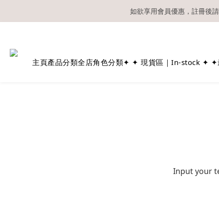
如欲享用會員優惠，註冊後請
溫馨提示：所有
主頁
產品分類
全店角色分類
✦ ✦ 現貨區｜In-stock ✦ ✦
Input your t