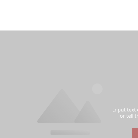
Input text
or tell 