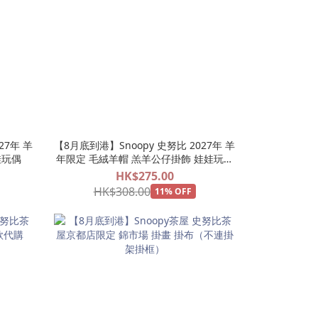
27年 羊
【8月底到港】Snoopy 史努比 2027年 羊
娃玩偶
年限定 毛絨羊帽 羔羊公仔掛飾 娃娃玩偶
吊飾
HK$275.00
HK$308.00
11% OFF