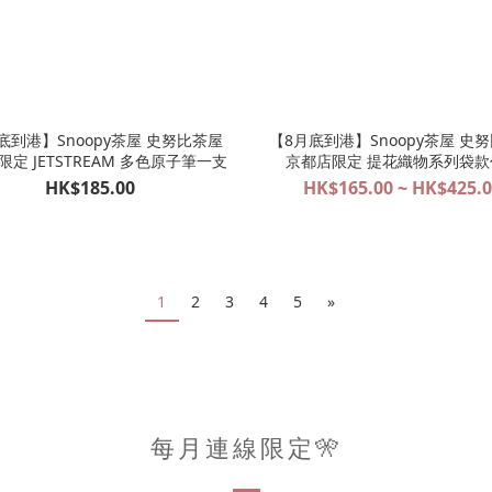
底到港】Snoopy茶屋 史努比茶屋
【8月底到港】Snoopy茶屋 史
定 JETSTREAM 多色原子筆一支
京都店限定 提花織物系列袋款
HK$185.00
HK$165.00 ~ HK$425.
1
2
3
4
5
»
每月連線限定🎌