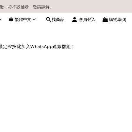
數，亦不設補發，敬請諒解。
繁體中文
找商品
會員登入
購物車(0)
請留意電郵信箱。
限定🎌
按此加入WhatsApp連線群組！