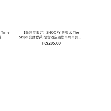
Time
【阪急展限定】SNOOPY 史努比 The
購
Skips 品牌聯乘 復古酒店鎖匙吊牌吊飾掛
飾
HK$285.00