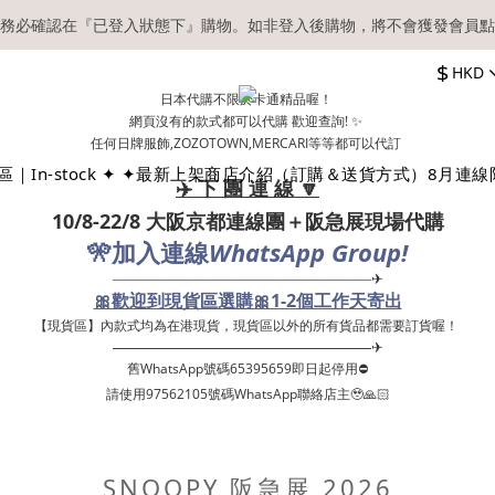
務必確認在『已登入狀態下』購物。如非登入後購物，將不會獲發會員點
【現貨區】內款式均為在港現貨，現貨區以外的所有貨品都需要訂貨喔！
$
HKD
順豐快遞／本地及國際郵遞寄出後，本店只會以電郵通知出貨，下單後敬
日本代購不限於卡通精品喔！
網頁沒有的款式都可以代購 歡迎查詢! ✨
【現貨區】內款式均為在港現貨，現貨區以外的所有貨品都需要訂貨喔！
任何日牌服飾,ZOZOTOWN,MERCARI等等都可以代訂
｜In-stock ✦ ✦
最新上架
商店介紹（訂購＆送貨方式）
8月連線
✈️ 下 團 連 線 🔽
10/8-22/8 大阪京都連線團＋阪急展現場代購
🎌
WhatsApp Group!
加入連線
——————————————————✈
🎀歡迎到現貨區選購🎀1-2個工作天寄出
【現貨區】內款式均為在港現貨，現貨區以外的所有貨品都需要訂貨喔！ ​
——————————————————✈
舊WhatsApp號碼65395659即日起停用⛔️
請使用97562105號碼WhatsApp聯絡店主🥹🙏🏻
SNOOPY 阪急展 2026