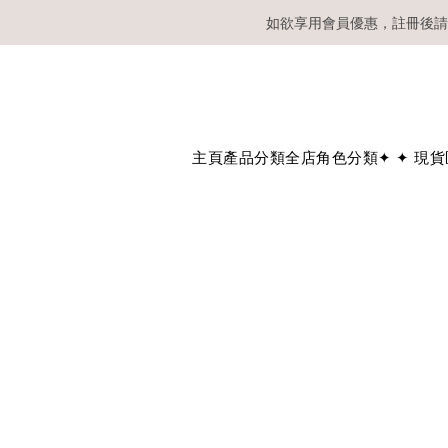
如欲享用會員優惠，註冊後請
溫馨提示：所有
主頁
產品分類
全店角色分類
✦ ✦ 現貨區