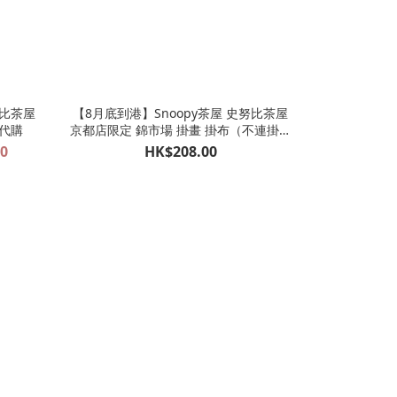
努比茶屋
【8月底到港】Snoopy茶屋 史努比茶屋
代購
京都店限定 錦市場 掛畫 掛布（不連掛架
掛框）
00
HK$208.00