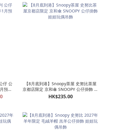
公仔 公
【8月底到港】Snoopy茶屋 史努比茶屋
1月預訂
京都店限定 京和傘 SNOOPY 公仔掛飾 娃
娃玩偶吊飾
00
HK$235.00