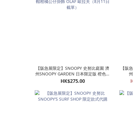
【阪急展限定】SNOOPY 史努比庭園 濟
【阪急
州SNOOPY GARDEN 日本限定版 橙色帽
州
柑橘公仔掛飾 OLAF 歐拉夫（8月11日截
HK$275.00
H
單）