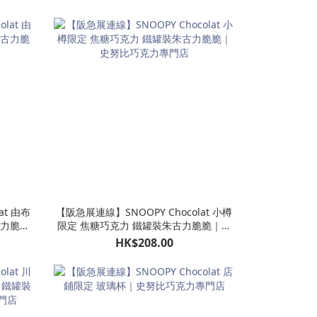
at 由布
【阪急展連線】SNOOPY Chocolat 小樽
古力脆脆
限定 焦糖巧克力 鐵罐裝朱古力脆脆｜史
努比巧克力專門店
HK$208.00