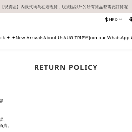
【現貨區】內款式均為在港現貨，現貨區以外的所有貨品都需要訂貨喔！
【現貨區】內款式均為在港現貨，現貨區以外的所有貨品都需要訂貨喔！
$
HKD
務必確認在『已登入狀態下』購物。如非登入後購物，將不會獲發會員點
順豐快遞／本地及國際郵遞寄出後，本店只會以電郵通知出貨，下單後敬
ock ✦ ✦
New Arrivals
About Us
AUG TRIP🎌
Join our WhatsApp 
【現貨區】內款式均為在港現貨，現貨區以外的所有貨品都需要訂貨喔！
RETURN POLICY
容
誤、
負責。