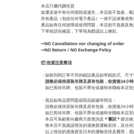
本店只屬代購性質
如運送途中有任何損毀或遺失，本店恕不負責，敬
所有產品（包括任何電子產品）一律不設保養或售
產品如有任何故障或使用問題，本店恕不負責及無
下單前請先確認，下單視為默認以上條款。
➖NO Cancellation nor changing of order
➖NO Return / NO Exchange Policy
📦 收貨注意事項
・如收到與訂單不符的錯誤產品如寄錯款式、尺寸
請務必保持原裝吊牌及原有包裝，收貨後24小時
如已剪掉吊牌、包裝不齊全或逾時未聯絡本店安
・貨品如有品質問題或部品錯漏等情況：
請務必保持原裝吊牌及原有包裝，收貨後24小時
如已剪掉吊牌、包裝不齊全或逾時未聯絡本店安
本店可為顧客向廠商方面查詢及
＊嘗試＊
接洽換
惟本店不負責該情況的退換貨運輸安排，及任何
以上情況的退換貨至日本的運輸安排及費用，需