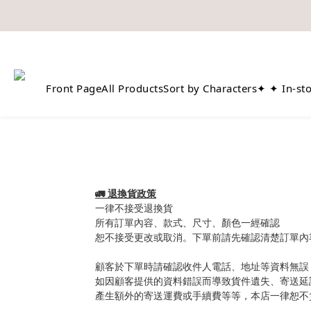
如欲享用會員優惠，註冊後請
溫馨提示：所有
Front Page
All Products
Sort by Characters
✦ ✦ In-st
🚛 退換貨政策
一律不接受退換貨
所有訂單內容、款式、尺寸、顏色一經確認
恕不接受更改或取消。下單前請先確認清楚訂單內
顧客於下單時請確認收件人電話、地址等資料無誤
如因顧客提供的資料錯誤而導致貨件遺失、寄送延
產生額外的寄送運費或手續費等等，本店一律恕不