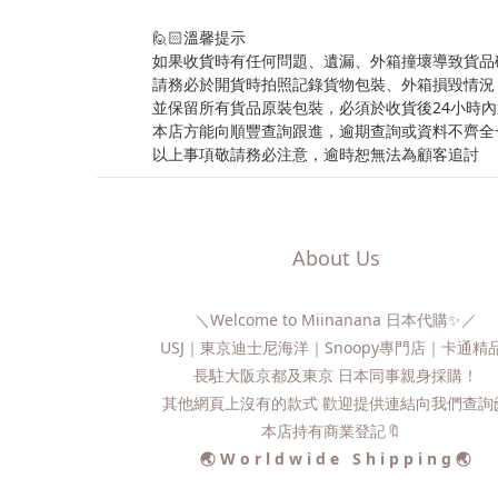
🙋🏻溫馨提示
如果收貨時有任何問題、遺漏、外箱撞壞導致貨品
請務必於開貨時拍照記錄貨物包裝、外箱損毀情況
並保留所有貨品原裝包裝，必須於收貨後24小時
本店方能向順豐查詢跟進，逾期查詢或資料不齊全
以上事項敬請務必注意，逾時恕無法為顧客追討
About Us
＼Welcome to Miinanana 日本代購✨／
USJ｜東京迪士尼海洋｜Snoopy專門店｜卡通
長駐大阪京都及東京 日本同事親身採購！
其他網頁上沒有的款式 歡迎提供連結向我們查詢📨
本店持有商業登記🔖
🌏 W o r l d w i d e S h i p p i n g 🌏