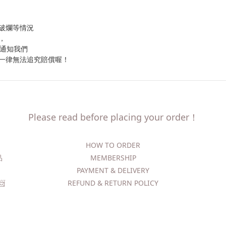
破爛等情況
，
內通知我們
一律無法追究賠償喔！
Please read before placing your order！
HOW TO ORDER​
精品
MEMBERSHIP
PAYMENT & DELIVERY
​
REFUND & RETURN POLICY