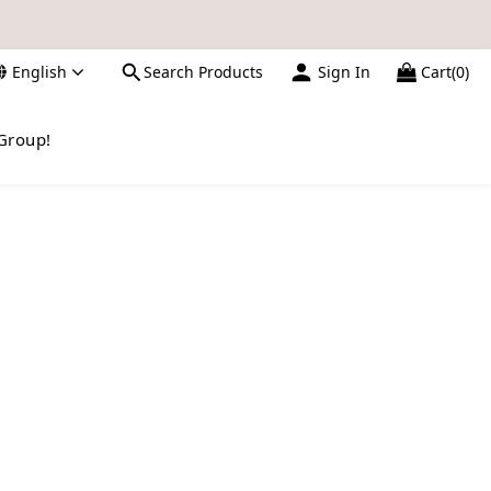
English
Search Products
Sign In
Cart(0)
數，亦不設補發，敬請諒解。
請留意電郵信箱。
Group!