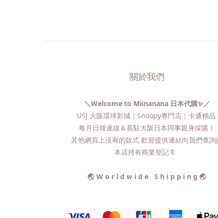
關於我們
＼Welcome to Miinanana 日本代購✨／
USJ 大阪環球影城｜Snoopy專門店｜卡通精
每月日韓連線＆長駐大阪日本同事親身採購！
其他網頁上沒有的款式 歡迎提供連結向我們查詢📨
本店持有商業登記🔖
🌏 W o r l d w i d e S h i p p i n g 🌏