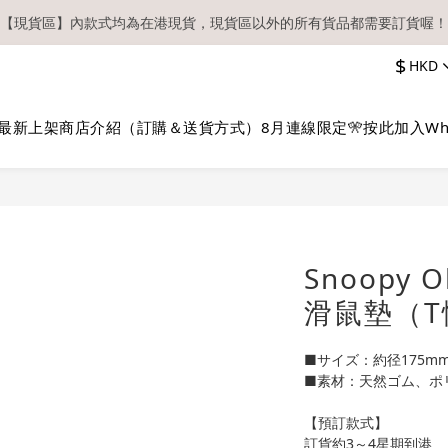
【現貨區】內款式均為在港現貨，現貨區以外的所有貨品都需要訂貨喔！
【現貨區】內款式均為在港現貨，現貨區以外的所有貨品都需要訂貨喔！
$
HKD
務必確認在『已登入狀態下』購物。如非登入後購物，將不會獲發會員點
順豐快遞／本地及國際郵遞寄出後，本店只會以電郵通知出貨，下單後敬
最新上架
商店介紹（訂購＆送貨方式）
8月連線限定🎌
按此加入Wh
【現貨區】內款式均為在港現貨，現貨區以外的所有貨品都需要訂貨喔！
Snoopy 
滑鼠墊（T
■サイズ：約径175m
■素材：天然ゴム、ポ
【預訂款式】
訂貨約3～4星期到港