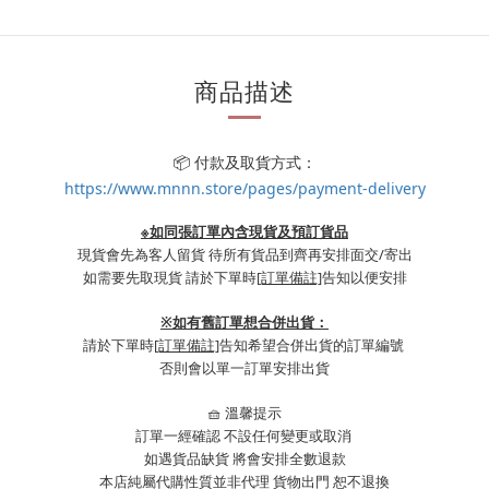
商品描述
📦 付款及取貨方式：
https://www.mnnn.store/pages/payment-delivery
※如同張訂單內含現貨及預訂貨品
現貨會先為客人留貨 待所有貨品到齊再安排面交/寄出
如需要先取現貨 請於下單時
[訂單備註]
告知以便安排
※
如有舊訂單想合併出貨：
請於下單時
[訂單備註]
告知希望合併出貨的訂單編號
否則會以單一訂單安排出貨
🧺 溫馨提示
訂單一經確認 不設任何變更或取消
如遇貨品缺貨 將會安排全數退款
本店純屬代購性質並非代理 貨物出門 恕不退換