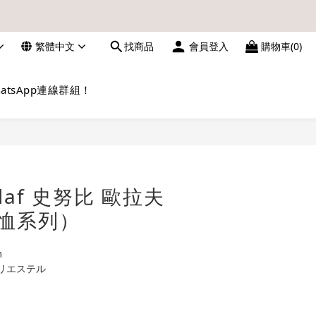
繁體中文
找商品
會員登入
購物車(0)
數，亦不設補發，敬請諒解。
請留意電郵信箱。
atsApp連線群組！
立即購買
Olaf 史努比 歐拉夫
恤系列）
m
リエステル