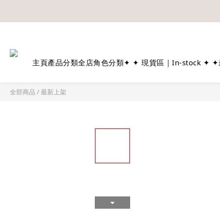
如欲享用會員優惠，註冊後請
溫馨提示：所有
主頁
產品分類
全店角色分類
✦ ✦ 現貨區｜In-stock ✦ ✦
全部商品
/
最新上架