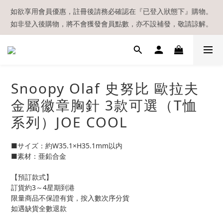
【現貨區】內款式均為在港現貨，現貨區以外的所有貨品都需要訂
如欲享用會員優惠，註冊後請務必確認在『已登入狀態下』購物。
如非登入後購物，將不會獲發會員點數，亦不設補發，敬請諒解。
貨喔！
溫馨提示：所有順豐快遞／本地及國際郵遞寄出後，本店只會以電
郵通知出貨，下單後敬請留意電郵信箱。
【現貨區】內款式均為在港現貨，現貨區以外的所有貨品都需要訂
Snoopy Olaf 史努比 歐拉夫
貨喔！
金屬徽章胸針 3款可選（T恤
系列）JOE COOL
■サイズ：約W35.1×H35.1mm以内
■素材：亜鉛合金
【預訂款式】
訂貨約3～4星期到港
限量商品不保證有貨，按入數次序分貨
如遇缺貨全數退款