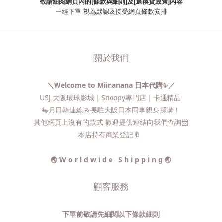
敬請細閱網頁內的[條款與細則]及[退換貨政策]內容
一經下單
視為默認及接受網頁條款安排
關於我們
＼Welcome to Miinanana 日本代購✨／
USJ 大阪環球影城｜Snoopy專門店｜卡通精品
每月日韓連線＆長駐大阪日本同事親身採購！
其他網頁上沒有的款式 歡迎提供連結向我們查詢📨​
本店持有商業登記🔖
🌏 W o r l d w i d e S h i p p i n g 🌏
顧客服務
下單前敬請先細閱以下條款細則