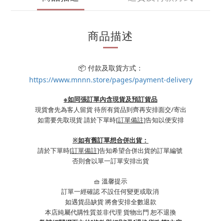
商品描述
📦 付款及取貨方式：
https://www.mnnn.store/pages/payment-delivery
※如同張訂單內含現貨及預訂貨品
現貨會先為客人留貨 待所有貨品到齊再安排面交/寄出
如需要先取現貨 請於下單時
[訂單備註]
告知以便安排
※
如有舊訂單想合併出貨：
請於下單時
[訂單備註]
告知希望合併出貨的訂單編號
否則會以單一訂單安排出貨
🧺 溫馨提示
訂單一經確認 不設任何變更或取消
如遇貨品缺貨 將會安排全數退款
本店純屬代購性質並非代理 貨物出門 恕不退換