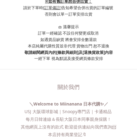
※
如有舊訂單想合併出貨：
請於下單時
[訂單備註]
告知希望合併出貨的訂單編號
否則會以單一訂單安排出貨
🧺 溫馨提示
訂單一經確認 不設任何變更或取消
如遇貨品缺貨 將會安排全數退款
本店純屬代購性質並非代理 貨物出門 恕不退換
敬請細閱網頁內的[條款與細則]及[退換貨政策]內容
一經下單
視為默認及接受網頁條款安排
關於我們
＼Welcome to Miinanana 日本代購✨／
USJ 大阪環球影城｜Snoopy專門店｜卡通精品
每月日韓連線＆長駐大阪日本同事親身採購！
其他網頁上沒有的款式 歡迎提供連結向我們查詢📨​
本店持有商業登記🔖