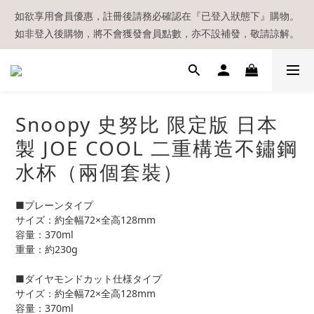
【現貨區】內款式均為在港現貨，現貨區以外的所有貨品都需要訂
如欲享用會員優惠，註冊後請務必確認在『已登入狀態下』購物。
如非登入後購物，將不會獲發會員點數，亦不設補發，敬請諒解。
貨喔！
溫馨提示：所有順豐快遞／本地及國際郵遞寄出後，本店只會以電
郵通知出貨，下單後敬請留意電郵信箱。
【現貨區】內款式均為在港現貨，現貨區以外的所有貨品都需要訂
Snoopy 史努比 限定版 日本
貨喔！
製 JOE COOL 二重構造不鏽鋼
水杯（兩個套裝）
■プレーンタイプ
サイズ：約全幅72×全高128mm
容量：370ml
重量：約230g
■ダイヤモンドカット仕様タイプ
サイズ：約全幅72×全高128mm
容量：370ml