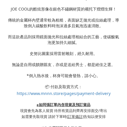
JOE COOL的酷炫形像在銀色不鏽鋼材質的襯托下熠熠生輝！
傳統的金屬杯內壁通常較為粗糙，表面缺乏拋光或拉絲處理，導
致倒入碳酸飲料時泡沫過多且氣泡迅速消散。
而這款產品則採用鏡面拋光和拉絲處理相結合的工藝，使碳酸氣
泡更加持久細膩。
史努比圖案採用雷射雕刻，經久耐用。
無論是自用或饋贈親友，亦或是送給男士，都是絕佳之選。
*倒入熱水後，杯身可能會發熱，請小心。
📦 付款及取貨方式：
https://www.mnnn.store/pages/payment-delivery
※如同張訂單內含現貨及預訂貨品
現貨會先為客人留貨 待所有貨品到齊再安排面交/寄出
如需要先取現貨 請於下單時
[訂單備註]
告知以便安排