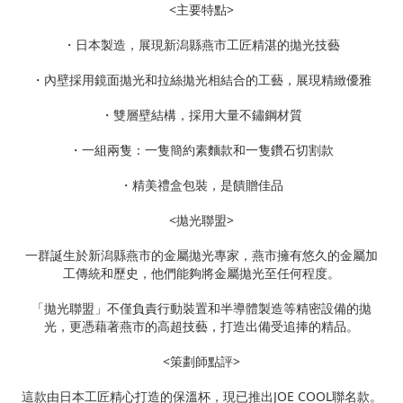
<主要特點>
・日本製造，展現新潟縣燕市工匠精湛的拋光技藝
・內壁採用鏡面拋光和拉絲拋光相結合的工藝，展現精緻優雅
・雙層壁結構，採用大量不鏽鋼材質
・一組兩隻：一隻簡約素麵款和一隻鑽石切割款
・精美禮盒包裝，是饋贈佳品
<拋光聯盟>
一群誕生於新潟縣燕市的金屬拋光專家，燕市擁有悠久的金屬加
工傳統和歷史，他們能夠將金屬拋光至任何程度。
「拋光聯盟」不僅負責行動裝置和半導體製造等精密設備的拋
光，更憑藉著燕市的高超技藝，打造出備受追捧的精品。
<策劃師點評>
這款由日本工匠精心打造的保溫杯，現已推出JOE COOL聯名款。