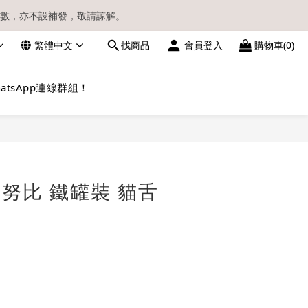
數，亦不設補發，敬請諒解。
繁體中文
找商品
會員登入
購物車(0)
請留意電郵信箱。
atsApp連線群組！
立即購買
 史努比 鐵罐裝 貓舌