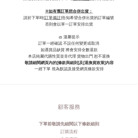
※
如有舊訂單想合併出貨：
請於下單時
[訂單備註]
告知希望合併出貨的訂單編號
否則會以單一訂單安排出貨
🧺 溫馨提示
訂單一經確認 不設任何變更或取消
如遇貨品缺貨 將會安排全數退款
本店純屬代購性質並非代理 貨物出門 恕不退換
敬請細閱網頁內的[條款與細則]及[退換貨政策]內容
一經下單
視為默認及接受網頁條款安排
顧客服務
下單前敬請先細閱以下條款細則
品
訂購流程​