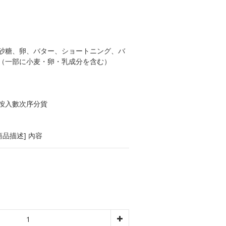
砂糖、卵、バター、ショートニング、バ
（一部に小麦・卵・乳成分を含む）
按入數次序分貨
品描述] 內容