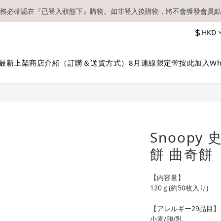
務必確認在『已登入狀態下』購物。如非登入後購物，將不會獲發會員點
【現貨區】內款式均為在港現貨，現貨區以外的所有貨品都需要訂貨喔！
$
HKD
順豐快遞／本地及國際郵遞寄出後，本店只會以電郵通知出貨，下單後敬
【現貨區】內款式均為在港現貨，現貨區以外的所有貨品都需要訂貨喔！
最新上架
商店介紹（訂購＆送貨方式）
8月連線限定🎌
按此加入Wh
Snoopy
餅 曲奇餅
【内容量】
120ｇ(約50枚入り)
【アレルギー29品目】
小麦/卵/乳