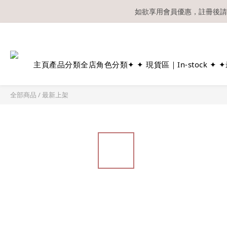
如欲享用會員優惠，註冊後請
溫馨提示：所有
主頁
產品分類
全店角色分類
✦ ✦ 現貨區｜In-stock ✦ ✦
全部商品
/
最新上架