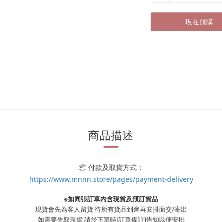
現在預購
商品描述
📦 付款及取貨方式：
https://www.mnnn.store/pages/payment-delivery
※如同張訂單內含現貨及預訂貨品
現貨會先為客人留貨 待所有貨品到齊再安排面交/寄出
如需要先取現貨 請於下單時
[訂單備註]
告知以便安排