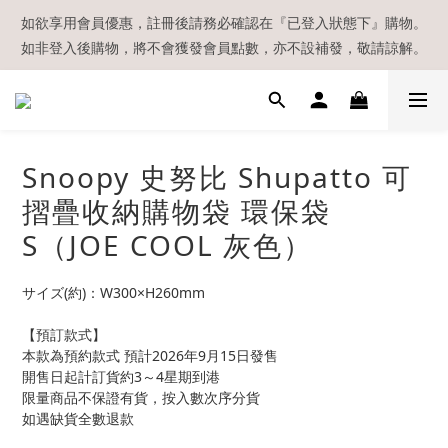
【現貨區】內款式均為在港現貨，現貨區以外的所有貨品都需要訂
如欲享用會員優惠，註冊後請務必確認在『已登入狀態下』購物。
如非登入後購物，將不會獲發會員點數，亦不設補發，敬請諒解。
貨喔！
溫馨提示：所有順豐快遞／本地及國際郵遞寄出後，本店只會以電
郵通知出貨，下單後敬請留意電郵信箱。
【現貨區】內款式均為在港現貨，現貨區以外的所有貨品都需要訂
Snoopy 史努比 Shupatto 可
貨喔！
摺疊收納購物袋 環保袋
S（JOE COOL 灰色）
サイズ(約)：W300×H260mm
【預訂款式】
本款為預約款式 預計2026年9月15日發售
開售日起計訂貨約3～4星期到港
限量商品不保證有貨，按入數次序分貨
如遇缺貨全數退款