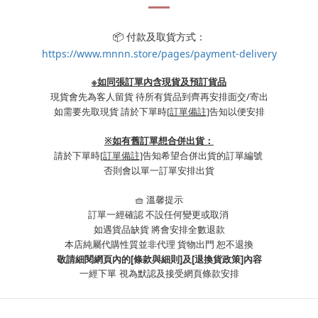
📦 付款及取貨方式：
https://www.mnnn.store/pages/payment-delivery
※如同張訂單內含現貨及預訂貨品
現貨會先為客人留貨 待所有貨品到齊再安排面交/寄出
如需要先取現貨 請於下單時
[訂單備註]
告知以便安排
※
如有舊訂單想合併出貨：
請於下單時
[訂單備註]
告知希望合併出貨的訂單編號
否則會以單一訂單安排出貨
🧺 溫馨提示
訂單一經確認 不設任何變更或取消
如遇貨品缺貨 將會安排全數退款
本店純屬代購性質並非代理 貨物出門 恕不退換
敬請細閱網頁內的[條款與細則]及[退換貨政策]內容
一經下單
視為默認及接受網頁條款安排