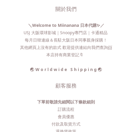
關於我們
＼Welcome to Miinanana 日本代購✨／
USJ 大阪環球影城｜Snoopy專門店｜卡通精品
每月日韓連線＆長駐大阪日本同事親身採購！
其他網頁上沒有的款式 歡迎提供連結向我們查詢📨​
本店持有商業登記🔖
🌏 W o r l d w i d e S h i p p i n g 🌏
顧客服務
下單前敬請先細閱以下條款細則
訂購流程​
會員優惠
付款及取貨方式
退換貨政策