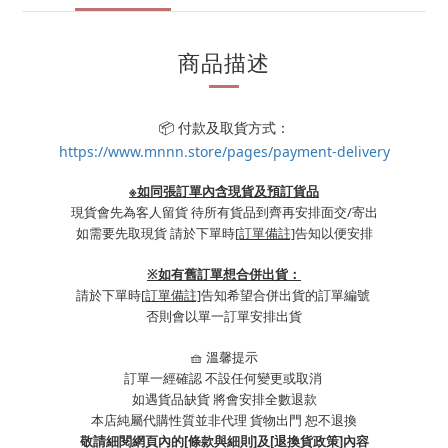
商品描述
📦 付款及取貨方式：
https://www.mnnn.store/pages/payment-delivery
※如同張訂單內含現貨及預訂貨品
現貨會先為客人留貨 待所有貨品到齊再安排面交/寄出
如需要先取現貨 請於下單時
[訂單備註]
告知以便安排
※
如有舊訂單想合併出貨：
請於下單時
[訂單備註]
告知希望合併出貨的訂單編號
否則會以單一訂單安排出貨
🧺 溫馨提示
訂單一經確認 不設任何變更或取消
如遇貨品缺貨 將會安排全數退款
本店純屬代購性質並非代理 貨物出門 恕不退換
敬請細閱網頁內的[條款與細則]及[退換貨政策]內容