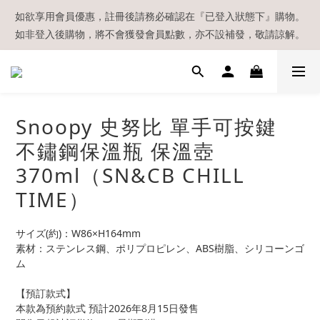
【現貨區】內款式均為在港現貨，現貨區以外的所有貨品都需要訂
如欲享用會員優惠，註冊後請務必確認在『已登入狀態下』購物。
如非登入後購物，將不會獲發會員點數，亦不設補發，敬請諒解。
貨喔！
溫馨提示：所有順豐快遞／本地及國際郵遞寄出後，本店只會以電
郵通知出貨，下單後敬請留意電郵信箱。
【現貨區】內款式均為在港現貨，現貨區以外的所有貨品都需要訂
Snoopy 史努比 單手可按鍵
貨喔！
不鏽鋼保溫瓶 保溫壺
370ml（SN&CB CHILL
TIME）
サイズ(約)：W86×H164mm
素材：ステンレス鋼、ポリプロピレン、ABS樹脂、シリコーンゴ
ム
【預訂款式】
本款為預約款式 預計2026年8月15日發售