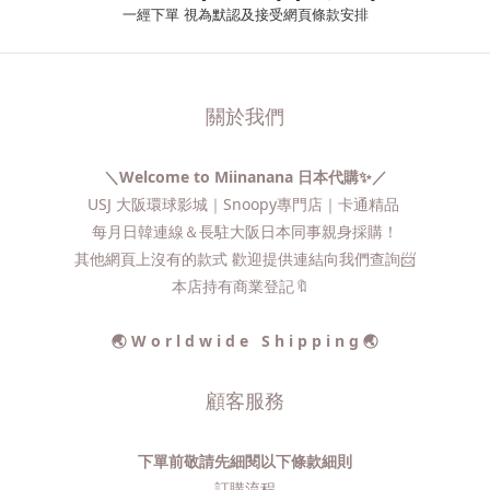
一經下單
視為默認及接受網頁條款安排
關於我們
＼Welcome to Miinanana 日本代購✨／
USJ 大阪環球影城｜Snoopy專門店｜卡通精品
每月日韓連線＆長駐大阪日本同事親身採購！
其他網頁上沒有的款式 歡迎提供連結向我們查詢📨​
本店持有商業登記🔖
🌏 W o r l d w i d e S h i p p i n g 🌏
顧客服務
下單前敬請先細閱以下條款細則
訂購流程​