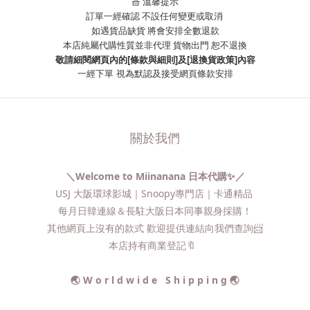
🧺 溫馨提示
訂單一經確認 不設任何變更或取消
如遇貨品缺貨 將會安排全數退款
本店純屬代購性質並非代理 貨物出門 恕不退換
敬請細閱網頁內的[條款與細則]及[退換貨政策]內容
一經下單
視為默認及接受網頁條款安排
關於我們
＼Welcome to Miinanana 日本代購✨／
USJ 大阪環球影城｜Snoopy專門店｜卡通精品
每月日韓連線＆長駐大阪日本同事親身採購！
其他網頁上沒有的款式 歡迎提供連結向我們查詢📨​
本店持有商業登記🔖
🌏 W o r l d w i d e S h i p p i n g 🌏