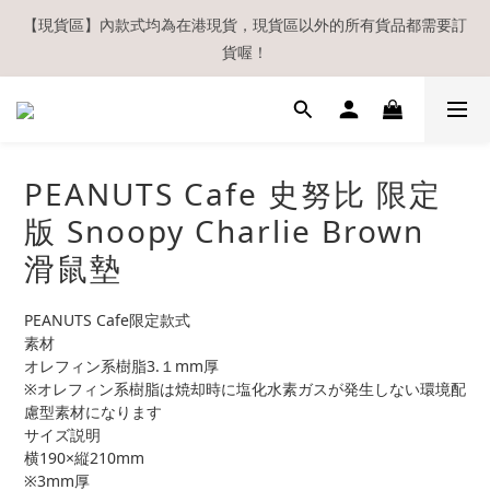
【現貨區】內款式均為在港現貨，現貨區以外的所有貨品都需要訂
【現貨區】內款式均為在港現貨，現貨區以外的所有貨品都需要訂
貨喔！
貨喔！
如欲享用會員優惠，註冊後請務必確認在『已登入狀態下』購物。
如非登入後購物，將不會獲發會員點數，亦不設補發，敬請諒解。
溫馨提示：所有順豐快遞／本地及國際郵遞寄出後，本店只會以電
PEANUTS Cafe 史努比 限定
郵通知出貨，下單後敬請留意電郵信箱。
版 Snoopy Charlie Brown
【現貨區】內款式均為在港現貨，現貨區以外的所有貨品都需要訂
滑鼠墊
貨喔！
PEANUTS Cafe限定款式
素材
オレフィン系樹脂3.１mm厚
※オレフィン系樹脂は焼却時に塩化水素ガスが発生しない環境配
慮型素材になります
サイズ説明
横190×縦210mm
※3mm厚