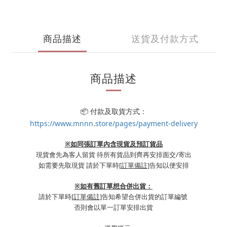
商品描述
送貨及付款方式
商品描述
📦 付款及取貨方式：
https://www.mnnn.store/pages/payment-delivery
※如同張訂單內含現貨及預訂貨品
現貨會先為客人留貨 待所有貨品到齊再安排面交/寄出
如需要先取現貨 請於下單時
[訂單備註]
告知以便安排
※
如有舊訂單想合併出貨：
請於下單時
[訂單備註]
告知希望合併出貨的訂單編號
否則會以單一訂單安排出貨