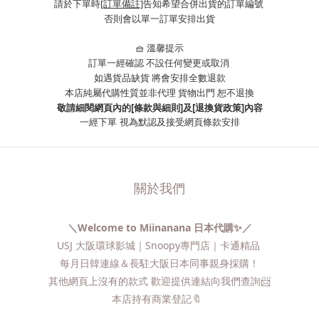
請於下單時
[訂單備註]
告知希望合併出貨的訂單編號
否則會以單一訂單安排出貨
🧺 溫馨提示
訂單一經確認 不設任何變更或取消
如遇貨品缺貨 將會安排全數退款
本店純屬代購性質並非代理 貨物出門 恕不退換
敬請細閱網頁內的[條款與細則]及[退換貨政策]內容
一經下單
視為默認及接受網頁條款安排
關於我們
＼Welcome to Miinanana 日本代購✨／
USJ 大阪環球影城｜Snoopy專門店｜卡通精品
每月日韓連線＆長駐大阪日本同事親身採購！
其他網頁上沒有的款式 歡迎提供連結向我們查詢📨​
本店持有商業登記🔖