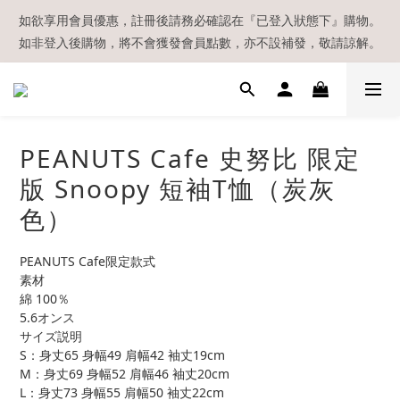
【現貨區】內款式均為在港現貨，現貨區以外的所有貨品都需要訂
如欲享用會員優惠，註冊後請務必確認在『已登入狀態下』購物。
如非登入後購物，將不會獲發會員點數，亦不設補發，敬請諒解。
貨喔！
溫馨提示：所有順豐快遞／本地及國際郵遞寄出後，本店只會以電
郵通知出貨，下單後敬請留意電郵信箱。
【現貨區】內款式均為在港現貨，現貨區以外的所有貨品都需要訂
PEANUTS Cafe 史努比 限定
貨喔！
版 Snoopy 短袖T恤（炭灰
色）
PEANUTS Cafe限定款式
素材
綿 100％
5.6オンス
サイズ説明
S：身丈65 身幅49 肩幅42 袖丈19cm
M：身丈69 身幅52 肩幅46 袖丈20cm
L：身丈73 身幅55 肩幅50 袖丈22cm