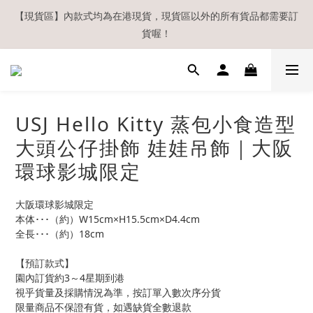
【現貨區】內款式均為在港現貨，現貨區以外的所有貨品都需要訂
【現貨區】內款式均為在港現貨，現貨區以外的所有貨品都需要訂
貨喔！
貨喔！
如欲享用會員優惠，註冊後請務必確認在『已登入狀態下』購物。
如非登入後購物，將不會獲發會員點數，亦不設補發，敬請諒解。
溫馨提示：所有順豐快遞／本地及國際郵遞寄出後，本店只會以電
USJ Hello Kitty 蒸包小食造型
郵通知出貨，下單後敬請留意電郵信箱。
大頭公仔掛飾 娃娃吊飾｜大阪
【現貨區】內款式均為在港現貨，現貨區以外的所有貨品都需要訂
環球影城限定
貨喔！
大阪環球影城限定
本体･･･（約）W15cm×H15.5cm×D4.4cm
全長･･･（約）18cm
【預訂款式】
園內訂貨約3～4星期到港
視乎貨量及採購情況為準，按訂單入數次序分貨
限量商品不保證有貨，如遇缺貨全數退款