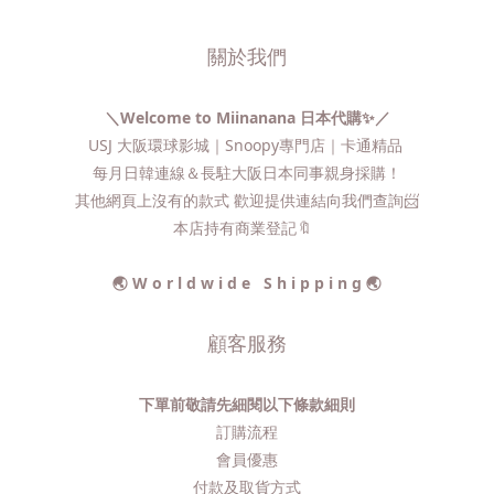
關於我們
＼Welcome to Miinanana 日本代購✨／
USJ 大阪環球影城｜Snoopy專門店｜卡通精品
每月日韓連線＆長駐大阪日本同事親身採購！
其他網頁上沒有的款式 歡迎提供連結向我們查詢📨​
本店持有商業登記🔖
🌏 W o r l d w i d e S h i p p i n g 🌏
顧客服務
下單前敬請先細閱以下條款細則
訂購流程​
會員優惠
付款及取貨方式