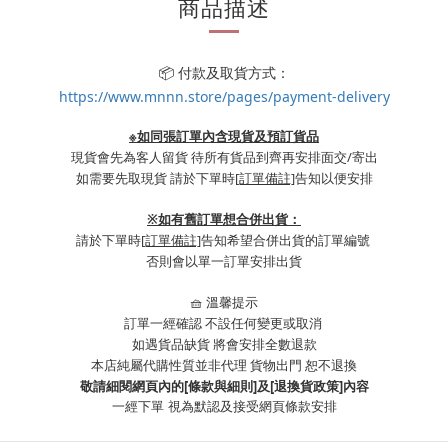
商品描述
📦 付款及取貨方式：
https://www.mnnn.store/pages/payment-delivery
※如同張訂單內含現貨及預訂貨品
現貨會先為客人留貨 待所有貨品到齊再安排面交/寄出
如需要先取現貨 請於下單時
[訂單備註]
告知以便安排
※
如有舊訂單想合併出貨：
請於下單時
[訂單備註]
告知希望合併出貨的訂單編號
否則會以單一訂單安排出貨
🧺 溫馨提示
訂單一經確認 不設任何變更或取消
如遇貨品缺貨 將會安排全數退款
本店純屬代購性質並非代理 貨物出門 恕不退換
敬請細閱網頁內的[條款與細則]及[退換貨政策]內容
一經下單
視為默認及接受網頁條款安排