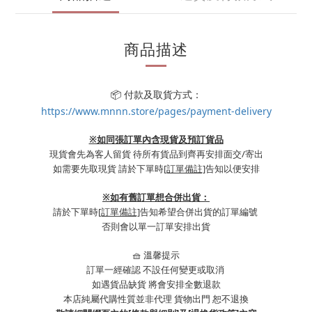
商品描述
📦 付款及取貨方式：
https://www.mnnn.store/pages/payment-delivery
※如同張訂單內含現貨及預訂貨品
現貨會先為客人留貨 待所有貨品到齊再安排面交/寄出
如需要先取現貨 請於下單時
[訂單備註]
告知以便安排
※
如有舊訂單想合併出貨：
請於下單時
[訂單備註]
告知希望合併出貨的訂單編號
否則會以單一訂單安排出貨
🧺 溫馨提示
訂單一經確認 不設任何變更或取消
如遇貨品缺貨 將會安排全數退款
本店純屬代購性質並非代理 貨物出門 恕不退換