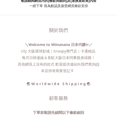
敬請細閱網頁內的[條款與細則]及[退換貨政策]內容
一經下單
視為默認及接受網頁條款安排
關於我們
＼Welcome to Miinanana 日本代購✨／
USJ 大阪環球影城｜Snoopy專門店｜卡通精品
每月日韓連線＆長駐大阪日本同事親身採購！
其他網頁上沒有的款式 歡迎提供連結向我們查詢📨​
本店持有商業登記🔖
🌏 W o r l d w i d e S h i p p i n g 🌏
顧客服務
下單前敬請先細閱以下條款細則