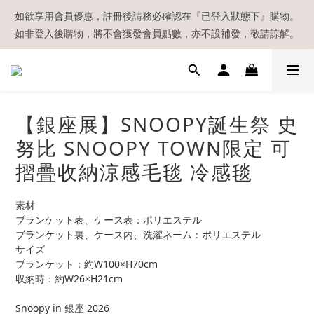
【現貨區】內款式均為在港現貨，現貨區以外的所有貨品都需要訂
如欲享用會員優惠，註冊後請務必確認在『已登入狀態下』購物。
如非登入後購物，將不會獲發會員點數，亦不設補發，敬請諒解。
貨喔！
溫馨提示：所有順豐快遞／本地及國際郵遞寄出後，本店只會以電
郵通知出貨，下單後敬請留意電郵信箱。
【現貨區】內款式均為在港現貨，現貨區以外的所有貨品都需要訂
【銀座展】SNOOPY誕生祭 史
貨喔！
努比 SNOOPY TOWN限定 可
摺疊收納涼感毛毯 冷感毯
素材
ブランケット表、ケース表：ポリエステル
ブランケット裏、ケース内、洗濯ネーム：ポリエステル
サイズ
ブランケット：約W100×H70cm
収納時：約W26×H21cm
Snoopy in 銀座 2026 