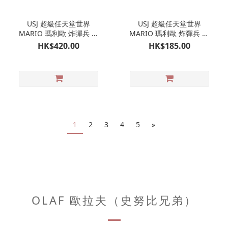
USJ 超級任天堂世界
USJ 超級任天堂世界
MARIO 瑪利歐 炸彈兵 行
MARIO 瑪利歐 炸彈兵 孖
走玩具｜日本環球影城限
裝吊飾掛飾｜日本環球影
HK$420.00
HK$185.00
定
城限定
1
2
3
4
5
»
OLAF 歐拉夫（史努比兄弟）