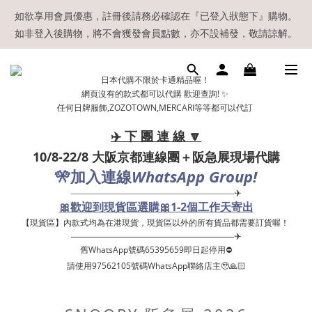
【現貨區】內款式均為在港現貨，現貨區以外的所有貨品都需要訂
如欲享用會員優惠，註冊後請務必確認在『已登入狀態下』購物。
如非登入後購物，將不會獲發會員點數，亦不設補發，敬請諒解。
貨喔！
溫馨提示：所有順豐快遞／本地及國際郵遞寄出後，本店只會以電
日本代購不限於卡通精品喔！
郵通知出貨，下單後敬請留意電郵信箱。
網頁沒有的款式都可以代購 歡迎查詢! ✨
任何日牌服飾,ZOZOTOWN,MERCARI等等都可以代訂
【現貨區】內款式均為在港現貨，現貨區以外的所有貨品都需要訂
貨喔！
✈️ 下 團 連 線 🔽
10/8-22/8 大阪京都連線團＋阪急展現場代購
🎌
WhatsApp Group!
加入連線
——————————————————✈
🎀歡迎到現貨區選購🎀1-2個工作天寄出
【現貨區】內款式均為在港現貨，現貨區以外的所有貨品都需要訂貨喔！ ​
——————————————————✈
舊WhatsApp號碼65395659即日起停用⛔️
請使用97562105號碼WhatsApp聯絡店主🥹🙏🏻