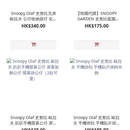
Snoopy Olaf 史努比兄弟
【韓國代購】SNOOPY
歐拉夫 公仔收納袋仔 化妝
GARDEN 史努比庭園
袋 娃娃造型收納包
OLAF 歐拉夫 潛水公仔掛
HK$340.00
HK$175.00
飾 娃娃玩偶吊飾｜濟州島
限定
Snoopy Olaf 史努比 歐拉
Snoopy Olaf 史努比 歐拉
夫 趴趴手機螢幕公仔 屏幕
夫 手機掛扣 手機貼片掛鉤
裝飾公仔 螢幕掛公仔（2
吊飾
HK$138.00
HK$185.00