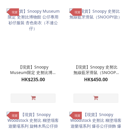
現貨
現貨
【現貨】Snoopy
【現貨】Snoopy 史努比
Museum限定 史努比博物
無線藍牙滑鼠（SNOOPY
館 公仔專用衫仔服裝 杏色
款）
HK$235.00
HK$450.00
衛衣（不連公仔）
現貨
現貨