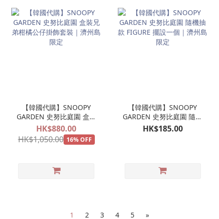
【韓國代購】SNOOPY
【韓國代購】SNOOPY
GARDEN 史努比庭園 盒裝
GARDEN 史努比庭園 隨機
兄弟柑橘公仔掛飾套裝｜
抽款 FIGURE 擺設一個｜
HK$880.00
HK$185.00
濟州島限定
濟州島限定
HK$1,050.00
16% OFF
1
2
3
4
5
»