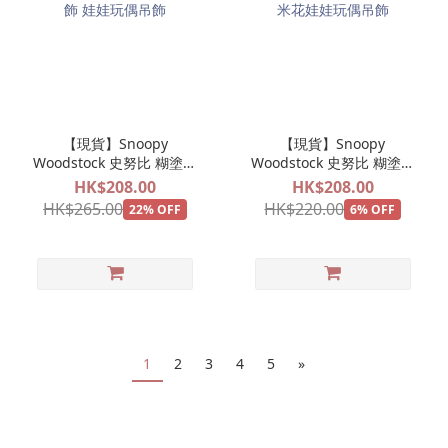
【現貨】Snoopy
【現貨】Snoopy
Woodstock 史努比 糊塗塌
Woodstock 史努比 糊塗塌
客 遊樂場系列 旋轉木馬公
客 遊樂場系列 爆谷公仔掛
HK$208.00
HK$208.00
仔掛飾 娃娃玩偶吊飾
飾 爆米花娃娃玩偶吊飾
HK$265.00
HK$220.00
22% OFF
6% OFF
1
2
3
4
5
»