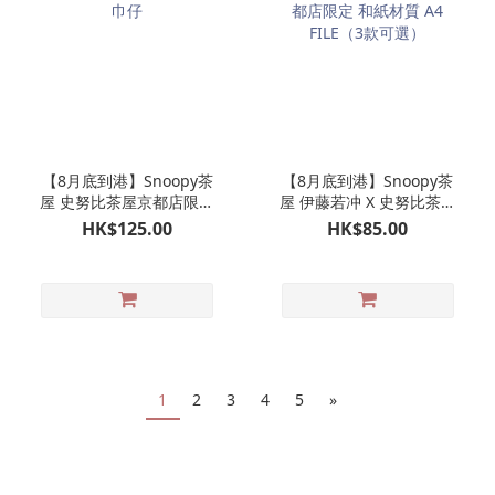
【8月底到港】Snoopy茶
【8月底到港】Snoopy茶
屋 史努比茶屋京都店限定
屋 伊藤若冲 X 史努比茶屋
毛巾仔
京都店限定 和紙材質 A4
HK$125.00
HK$85.00
FILE（3款可選）
1
2
3
4
5
»