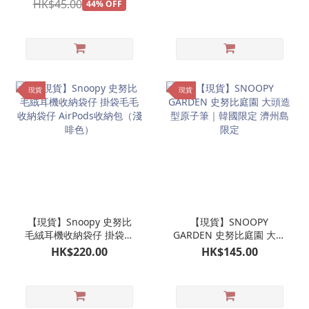
HK$45.00
44% OFF
現貨
現貨
【現貨】Snoopy 史努比
【現貨】SNOOPY
毛絨耳機收納袋仔 掛袋毛
GARDEN 史努比庭園 大頭
毛收納袋仔 AirPods收納
造型原子筆｜韓國限定 濟
HK$220.00
HK$145.00
包（淺啡色）
州島限定