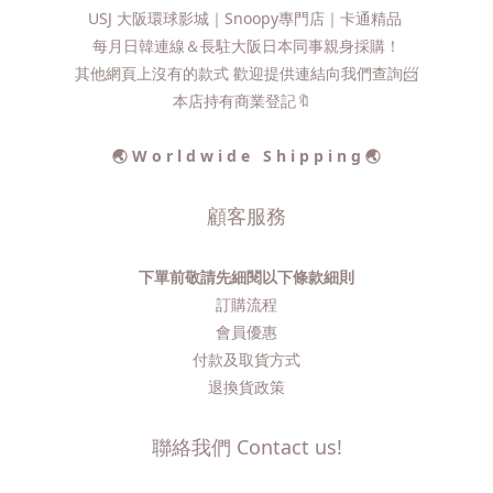
USJ 大阪環球影城｜Snoopy專門店｜卡通精品
每月日韓連線＆長駐大阪日本同事親身採購！
其他網頁上沒有的款式 歡迎提供連結向我們查詢📨​
本店持有商業登記🔖
🌏 W o r l d w i d e S h i p p i n g 🌏
顧客服務
下單前敬請先細閱以下條款細則
訂購流程​
會員優惠
付款及取貨方式
退換貨政策
聯絡我們 Contact us!