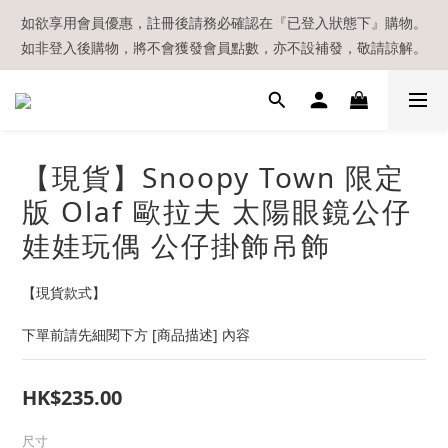
【現貨區】內款式均為在港現貨，現貨區以外的所有貨品都需要訂
如欲享用會員優惠，註冊後請務必確認在『已登入狀態下』購物。
如非登入後購物，將不會獲發會員點數，亦不設補發，敬請諒解。
貨喔！
溫馨提示：所有順豐快遞／本地及國際郵遞寄出後，本店只會以電
郵通知出貨，下單後敬請留意電郵信箱。
【現貨區】內款式均為在港現貨，現貨區以外的所有貨品都需要訂
【現貨】Snoopy Town 限定
貨喔！
版 Olaf 歐拉夫 太陽眼鏡公仔
娃娃玩偶 公仔掛飾吊飾
【現貨款式】
下單前請先細閱下方 [商品描述] 內容
HK$235.00
尺寸