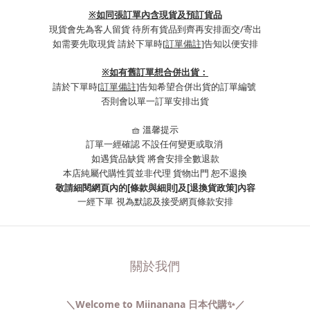
※如同張訂單內含現貨及預訂貨品
現貨會先為客人留貨 待所有貨品到齊再安排面交/寄出
如需要先取現貨 請於下單時
[訂單備註]
告知以便安排
※
如有舊訂單想合併出貨：
請於下單時
[訂單備註]
告知希望合併出貨的訂單編號
否則會以單一訂單安排出貨
🧺 溫馨提示
訂單一經確認 不設任何變更或取消
如遇貨品缺貨 將會安排全數退款
本店純屬代購性質並非代理 貨物出門 恕不退換
敬請細閱網頁內的[條款與細則]及[退換貨政策]內容
一經下單
視為默認及接受網頁條款安排
關於我們
＼Welcome to Miinanana 日本代購✨／