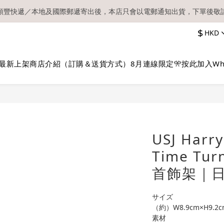
順豐快遞／本地及國際郵遞寄出後，本店只會以電郵通知出貨，下單後敬
【現貨區】內款式均為在港現貨，現貨區以外的所有貨品都需要訂貨喔！
$
HKD
【現貨區】內款式均為在港現貨，現貨區以外的所有貨品都需要訂貨喔！
最新上架
商店介紹（訂購＆送貨方式）
8月連線限定🎌
按此加入Wh
USJ Harr
Time Tu
首飾架｜
サイズ
（約）W8.9cm×H9.2c
素材