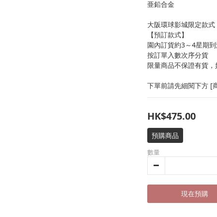
亜鉛合金
大阪環球影城限定款式
【預訂款式】
園內訂貨約3～4星期到
按訂單入數次序分貨
限量商品不保證有貨，
下單前請先細閱下方 [商
HK$475.00
預購商品
數量
現在預購