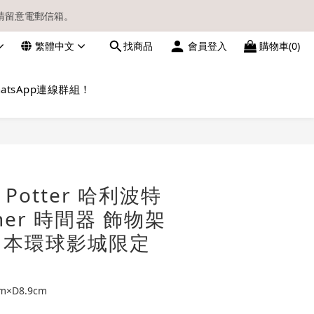
請留意電郵信箱。
繁體中文
找商品
會員登入
購物車(0)
atsApp連線群組！
立即購買
y Potter 哈利波特
rner 時間器 飾物架
日本環球影城限定
m×D8.9cm