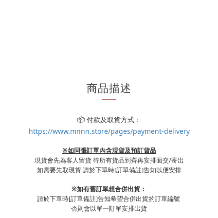
商品描述
📦 付款及取貨方式：
https://www.mnnn.store/pages/payment-delivery
※如同張訂單內含現貨及預訂貨品
現貨會先為客人留貨 待所有貨品到齊再安排面交/寄出
如需要先取現貨 請於下單時
[訂單備註]
告知以便安排
※
如有舊訂單想合併出貨：
請於下單時
[訂單備註]
告知希望合併出貨的訂單編號
否則會以單一訂單安排出貨