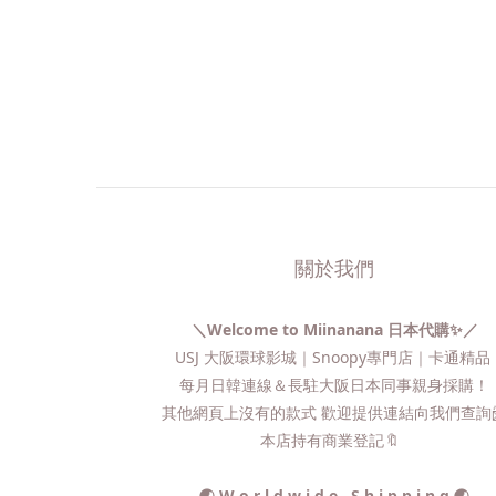
關於我們
＼Welcome to Miinanana 日本代購✨／
USJ 大阪環球影城｜Snoopy專門店｜卡通精
每月日韓連線＆長駐大阪日本同事親身採購！
其他網頁上沒有的款式 歡迎提供連結向我們查詢📨
本店持有商業登記🔖
🌏 W o r l d w i d e S h i p p i n g 🌏