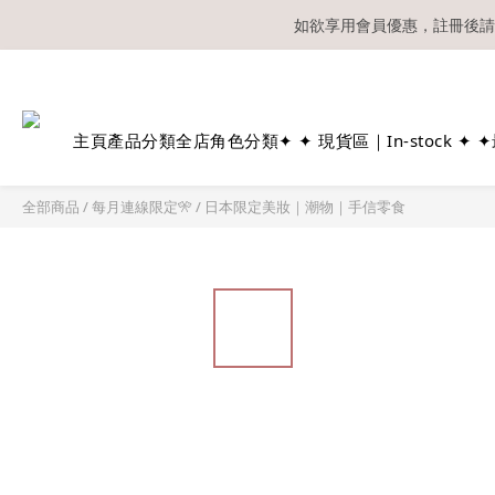
如欲享用會員優惠，註冊後請
溫馨提示：所有
主頁
產品分類
全店角色分類
✦ ✦ 現貨區｜In-stock ✦ ✦
全部商品
/
每月連線限定🎌
/
日本限定美妝｜潮物｜手信零食