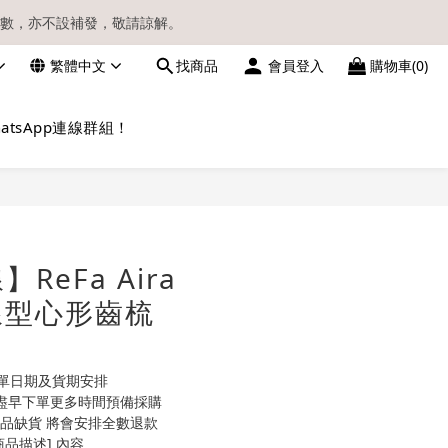
數，亦不設補發，敬請諒解。
繁體中文
找商品
會員登入
購物車(0)
請留意電郵信箱。
atsApp連線群組！
立即購買
ReFa Aira
流線型心形齒梳
單日期及貨期安排
議盡早下單更多時間預備採購
品缺貨 將會安排全數退款
品描述] 內容