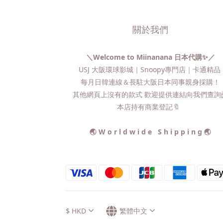
關於我們
＼Welcome to Miinanana 日本代購✨／
USJ 大阪環球影城｜Snoopy專門店｜卡通精
每月日韓連線＆長駐大阪日本同事親身採購！
其他網頁上沒有的款式 歡迎提供連結向我們查詢📨
本店持有商業登記🔖
🌏 W o r l d w i d e S h i p p i n g 🌏
$
HKD
繁體中文