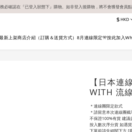
務必確認在『已登入狀態下』購物。如非登入後購物，將不會獲發會員點
【現貨區】內款式均為在港現貨，現貨區以外的所有貨品都需要訂貨喔！
$
HKD
順豐快遞／本地及國際郵遞寄出後，本店只會以電郵通知出貨，下單後敬
【現貨區】內款式均為在港現貨，現貨區以外的所有貨品都需要訂貨喔！
最新上架
商店介紹（訂購＆送貨方式）
8月連線限定🎌
按此加入Wh
【日本連線】
WITH 
＊連線團限定款式
＊請留意本次連線團截
不保證100%有貨 建
按入數次序分貨 如遇貨
下單前請先細閱下方 [商