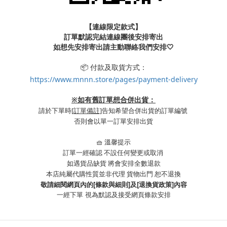
【連線限定款式】
訂單默認完結連線團後安排寄出
如想先安排寄出請主動聯絡我們安排🤍
📦 付款及取貨方式：
https://www.mnnn.store/pages/payment-delivery
※
如有舊訂單想合併出貨：
請於下單時
[訂單備註]
告知希望合併出貨的訂單編號
否則會以單一訂單安排出貨
🧺 溫馨提示
訂單一經確認 不設任何變更或取消
如遇貨品缺貨 將會安排全數退款
本店純屬代購性質並非代理 貨物出門 恕不退換
敬請細閱網頁內的[條款與細則]及[退換貨政策]內容
一經下單
視為默認及接受網頁條款安排