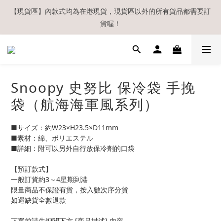
【現貨區】內款式均為在港現貨，現貨區以外的所有貨品都需要訂
【現貨區】內款式均為在港現貨，現貨區以外的所有貨品都需要訂
貨喔！
貨喔！
如欲享用會員優惠，註冊後請務必確認在『已登入狀態下』購物。
如非登入後購物，將不會獲發會員點數，亦不設補發，敬請諒解。
溫馨提示：所有順豐快遞／本地及國際郵遞寄出後，本店只會以電
Snoopy 史努比 保冷袋 手挽
郵通知出貨，下單後敬請留意電郵信箱。
袋（航海海軍風系列）
【現貨區】內款式均為在港現貨，現貨區以外的所有貨品都需要訂
貨喔！
■サイズ：約W23×H23.5×D11mm
■素材：綿、ポリエステル
■詳細：附可以另外自行放保冷劑的口袋
【預訂款式】
一般訂貨約3～4星期到港
限量商品不保證有貨，按入數次序分貨
如遇缺貨全數退款
下單前請先細閱下方 [商品描述] 內容