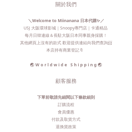
關於我們
＼Welcome to Miinanana 日本代購✨／
USJ 大阪環球影城｜Snoopy專門店｜卡通精品
每月日韓連線＆長駐大阪日本同事親身採購！
其他網頁上沒有的款式 歡迎提供連結向我們查詢📨​
本店持有商業登記🔖
🌏 W o r l d w i d e S h i p p i n g 🌏
顧客服務
下單前敬請先細閱以下條款細則
訂購流程​
會員優惠
付款及取貨方式
退換貨政策