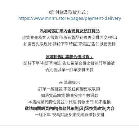
📦 付款及取貨方式：
https://www.mnnn.store/pages/payment-delivery
※如同張訂單內含現貨及預訂貨品
現貨會先為客人留貨 待所有貨品到齊再安排面交/寄出
如需要先取現貨 請於下單時
[訂單備註]
告知以便安排
※
如有舊訂單想合併出貨：
請於下單時
[訂單備註]
告知希望合併出貨的訂單編號
否則會以單一訂單安排出貨
🧺 溫馨提示
訂單一經確認 不設任何變更或取消
如遇貨品缺貨 將會安排全數退款
本店純屬代購性質並非代理 貨物出門 恕不退換
敬請細閱網頁內的[條款與細則]及[退換貨政策]內容
一經下單
視為默認及接受網頁條款安排