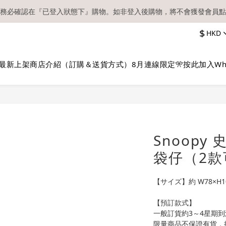
務必確認在『已登入狀態下』購物。如非登入後購物，將不會獲發會員點
【現貨區】內款式均為在港現貨，現貨區以外的所有貨品都需要訂貨喔！
$
HKD
順豐快遞／本地及國際郵遞寄出後，本店只會以電郵通知出貨，下單後敬
【現貨區】內款式均為在港現貨，現貨區以外的所有貨品都需要訂貨喔！
最新上架
商店介紹（訂購＆送貨方式）
8月連線限定🎌
按此加入Wh
Snoopy
袋仔（2款
【サイズ】約 W78×H1
【預訂款式】
一般訂貨約3～4星期到
限量商品不保證有貨，