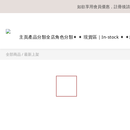
如欲享用會員優惠，註冊後請
溫馨提示：所有
主頁
產品分類
全店角色分類
✦ ✦ 現貨區｜In-stock ✦ ✦
全部商品
/
最新上架