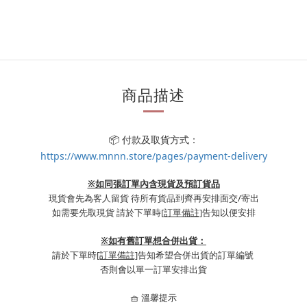
商品描述
📦 付款及取貨方式：
https://www.mnnn.store/pages/payment-delivery
※如同張訂單內含現貨及預訂貨品
現貨會先為客人留貨 待所有貨品到齊再安排面交/寄出
如需要先取現貨 請於下單時
[訂單備註]
告知以便安排
※
如有舊訂單想合併出貨：
請於下單時
[訂單備註]
告知希望合併出貨的訂單編號
否則會以單一訂單安排出貨
🧺 溫馨提示