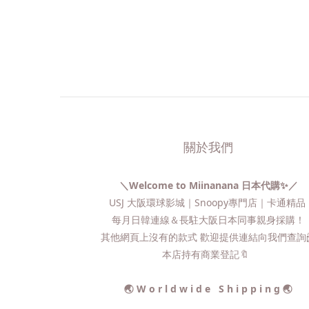
關於我們
＼Welcome to Miinanana 日本代購✨／
USJ 大阪環球影城｜Snoopy專門店｜卡通精
每月日韓連線＆長駐大阪日本同事親身採購！
其他網頁上沒有的款式 歡迎提供連結向我們查詢📨
本店持有商業登記🔖
🌏 W o r l d w i d e S h i p p i n g 🌏