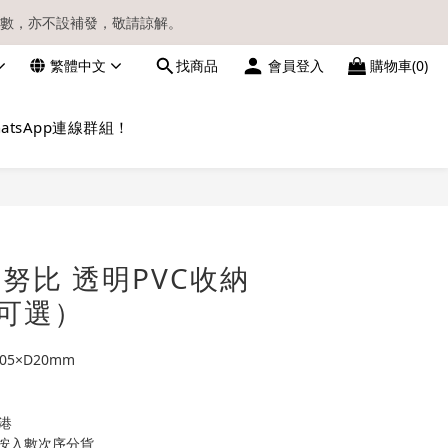
數，亦不設補發，敬請諒解。
繁體中文
找商品
會員登入
購物車(0)
請留意電郵信箱。
atsApp連線群組！
立即購買
 史努比 透明PVC收納
可選）
05×D20mm
港
按入數次序分貨