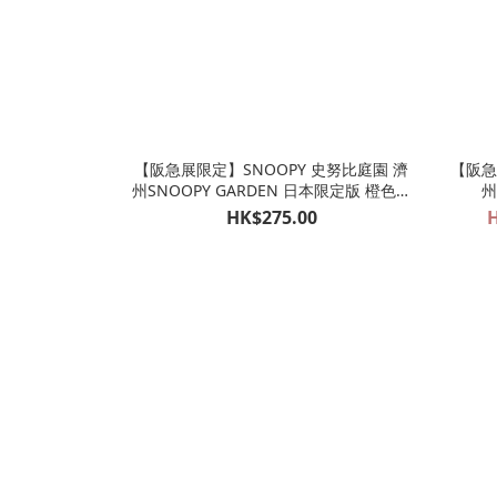
【阪急展限定】SNOOPY 史努比庭園 濟
【阪急
州SNOOPY GARDEN 日本限定版 橙色帽
州
柑橘公仔掛飾 OLAF 歐拉夫（8月11日截
HK$275.00
H
單）