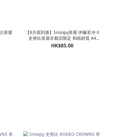
努比茶屋
【8月底到港】Snoopy茶屋 伊藤若冲 X
史努比茶屋京都店限定 和紙材質 A4
FILE（3款可選）
HK$85.00