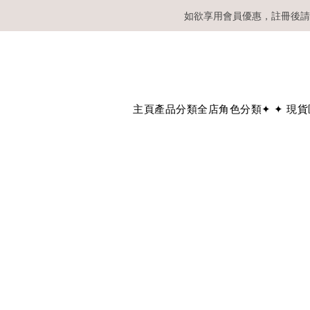
如欲享用會員優惠，註冊後請
溫馨提示：所有
主頁
產品分類
全店角色分類
✦ ✦ 現貨區