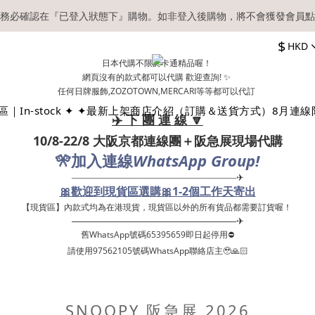
務必確認在『已登入狀態下』購物。如非登入後購物，將不會獲發會員點
【現貨區】內款式均為在港現貨，現貨區以外的所有貨品都需要訂貨喔！
$
HKD
順豐快遞／本地及國際郵遞寄出後，本店只會以電郵通知出貨，下單後敬
日本代購不限於卡通精品喔！
網頁沒有的款式都可以代購 歡迎查詢! ✨
【現貨區】內款式均為在港現貨，現貨區以外的所有貨品都需要訂貨喔！
任何日牌服飾,ZOZOTOWN,MERCARI等等都可以代訂
｜In-stock ✦ ✦
最新上架
商店介紹（訂購＆送貨方式）
8月連線
✈️ 下 團 連 線 🔽
10/8-22/8 大阪京都連線團＋阪急展現場代購
🎌
WhatsApp Group!
加入連線
——————————————————✈
🎀歡迎到現貨區選購🎀1-2個工作天寄出
【現貨區】內款式均為在港現貨，現貨區以外的所有貨品都需要訂貨喔！ ​
——————————————————✈
舊WhatsApp號碼65395659即日起停用⛔️
請使用97562105號碼WhatsApp聯絡店主🥹🙏🏻
SNOOPY 阪急展 2026