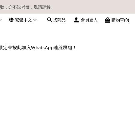
數，亦不設補發，敬請諒解。
繁體中文
找商品
會員登入
購物車(0)
請留意電郵信箱。
限定🎌
按此加入WhatsApp連線群組！