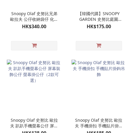
Snoopy Olaf 史努比兄弟
【韓國代購】SNOOPY
歐拉夫 公仔收納袋仔 化妝
GARDEN 史努比庭園
袋 娃娃造型收納包
OLAF 歐拉夫 潛水公仔掛
HK$340.00
HK$175.00
飾 娃娃玩偶吊飾｜濟州島
限定
Snoopy Olaf 史努比 歐拉
Snoopy Olaf 史努比 歐拉
夫 趴趴手機螢幕公仔 屏幕
夫 手機掛扣 手機貼片掛鉤
裝飾公仔 螢幕掛公仔（2
吊飾
HK$138.00
HK$185.00