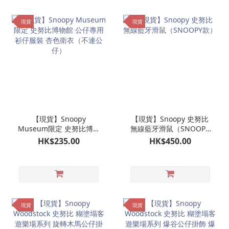
現貨
現貨
【現貨】Snoopy
【現貨】Snoopy 史努比
Museum限定 史努比博物
無線藍牙滑鼠（SNOOPY
館 公仔專用衫仔服裝 杏色
款）
HK$235.00
HK$450.00
衛衣（不連公仔）
現貨
現貨