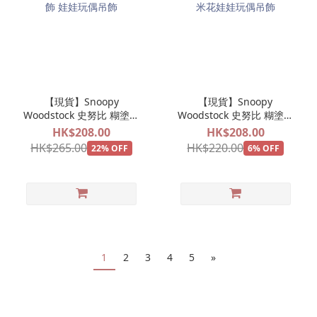
【現貨】Snoopy
【現貨】Snoopy
Woodstock 史努比 糊塗塌
Woodstock 史努比 糊塗塌
客 遊樂場系列 旋轉木馬公
客 遊樂場系列 爆谷公仔掛
HK$208.00
HK$208.00
仔掛飾 娃娃玩偶吊飾
飾 爆米花娃娃玩偶吊飾
HK$265.00
HK$220.00
22% OFF
6% OFF
1
2
3
4
5
»