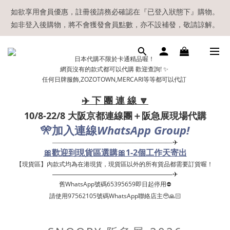
【現貨區】內款式均為在港現貨，現貨區以外的所有貨品都需要訂
如欲享用會員優惠，註冊後請務必確認在『已登入狀態下』購物。
如非登入後購物，將不會獲發會員點數，亦不設補發，敬請諒解。
貨喔！
溫馨提示：所有順豐快遞／本地及國際郵遞寄出後，本店只會以電
日本代購不限於卡通精品喔！
郵通知出貨，下單後敬請留意電郵信箱。
網頁沒有的款式都可以代購 歡迎查詢! ✨
任何日牌服飾,ZOZOTOWN,MERCARI等等都可以代訂
【現貨區】內款式均為在港現貨，現貨區以外的所有貨品都需要訂
貨喔！
✈️ 下 團 連 線 🔽
10/8-22/8 大阪京都連線團＋阪急展現場代購
🎌
WhatsApp Group!
加入連線
——————————————————✈
🎀歡迎到現貨區選購🎀1-2個工作天寄出
【現貨區】內款式均為在港現貨，現貨區以外的所有貨品都需要訂貨喔！ ​
——————————————————✈
舊WhatsApp號碼65395659即日起停用⛔️
請使用97562105號碼WhatsApp聯絡店主🥹🙏🏻