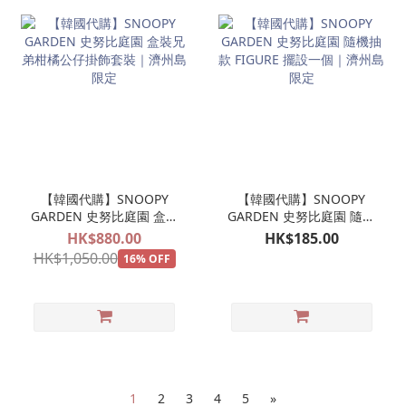
【韓國代購】SNOOPY
【韓國代購】SNOOPY
GARDEN 史努比庭園 盒裝
GARDEN 史努比庭園 隨機
兄弟柑橘公仔掛飾套裝｜
抽款 FIGURE 擺設一個｜
HK$880.00
HK$185.00
濟州島限定
濟州島限定
HK$1,050.00
16% OFF
1
2
3
4
5
»