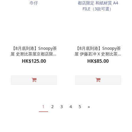
【8月底到港】Snoopy茶
【8月底到港】Snoopy茶
屋 史努比茶屋京都店限定
屋 伊藤若冲 X 史努比茶屋
毛巾仔
京都店限定 和紙材質 A4
HK$125.00
HK$85.00
FILE（3款可選）
1
2
3
4
5
»