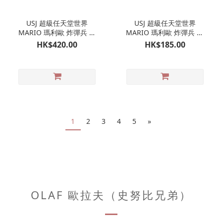
USJ 超級任天堂世界
USJ 超級任天堂世界
MARIO 瑪利歐 炸彈兵 行
MARIO 瑪利歐 炸彈兵 孖
走玩具｜日本環球影城限
裝吊飾掛飾｜日本環球影
HK$420.00
HK$185.00
定
城限定
1
2
3
4
5
»
OLAF 歐拉夫（史努比兄弟）