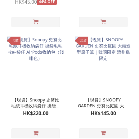
HK$45.00
44% OFF
現貨
現貨
【現貨】Snoopy 史努比
【現貨】SNOOPY
毛絨耳機收納袋仔 掛袋毛
GARDEN 史努比庭園 大頭
毛收納袋仔 AirPods收納
造型原子筆｜韓國限定 濟
HK$220.00
HK$145.00
包（淺啡色）
州島限定