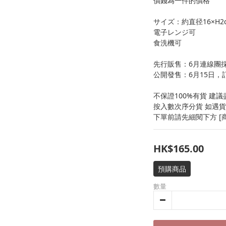
價錢為一件的價格
サイズ：約直径16×H2
電子レンジ可
食洗機可
先行販售：6月連線團
公開發售：6月15日，
不保證100%有貨 建
按入數次序分貨 如遇貨
下單前請先細閱下方 [商
HK$165.00
預購商品
數量