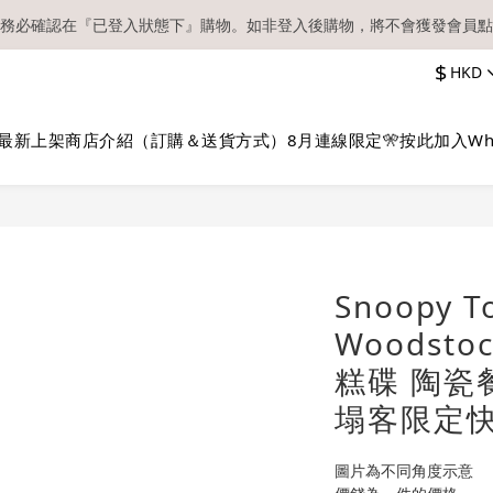
務必確認在『已登入狀態下』購物。如非登入後購物，將不會獲發會員點
【現貨區】內款式均為在港現貨，現貨區以外的所有貨品都需要訂貨喔！
$
HKD
順豐快遞／本地及國際郵遞寄出後，本店只會以電郵通知出貨，下單後敬
【現貨區】內款式均為在港現貨，現貨區以外的所有貨品都需要訂貨喔！
最新上架
商店介紹（訂購＆送貨方式）
8月連線限定🎌
按此加入Wh
Snoopy 
Woodsto
糕碟 陶瓷
塌客限定
圖片為不同角度示意