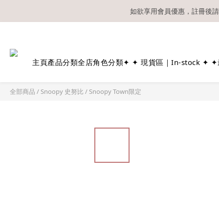
如欲享用會員優惠，註冊後請
溫馨提示：所有
主頁
產品分類
全店角色分類
✦ ✦ 現貨區｜In-stock ✦ ✦
全部商品
/
Snoopy 史努比
/
Snoopy Town限定