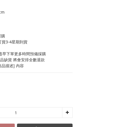
cm
採購
訂貨3-4星期到貨
議盡早下單更多時間預備採購
品缺貨 將會安排全數退款
品描述] 內容