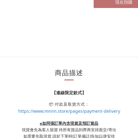
現在預購
商品描述
【連線限定款式】
📦 付款及取貨方式：
https://www.mnnn.store/pages/payment-delivery
※如同張訂單內含現貨及預訂貨品
現貨會先為客人留貨 待所有貨品到齊再安排面交/寄出
如需要先取現貨 請於下單時
[訂單備註]
告知以便安排