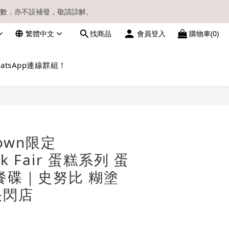
數，亦不設補發，敬請諒解。
繁體中文
找商品
會員登入
購物車(0)
請留意電郵信箱。
atsApp連線群組！
立即購買
Town限定
ck Fair 蛋糕系列 蛋
餐碟｜史努比 糊塗
快閃店