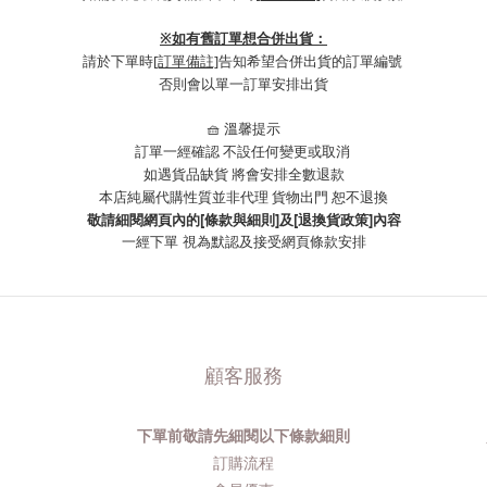
※
如有舊訂單想合併出貨：
請於下單時
[訂單備註]
告知希望合併出貨的訂單編號
否則會以單一訂單安排出貨
🧺 溫馨提示
訂單一經確認 不設任何變更或取消
如遇貨品缺貨 將會安排全數退款
本店純屬代購性質並非代理 貨物出門 恕不退換
敬請細閱網頁內的[條款與細則]及[退換貨政策]內容
一經下單
視為默認及接受網頁條款安排
顧客服務
下單前敬請先細閱以下條款細則
品
訂購流程​