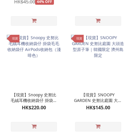
HK$45.00
44% OFF
現貨
現貨
【現貨】Snoopy 史努比
【現貨】SNOOPY
毛絨耳機收納袋仔 掛袋毛
GARDEN 史努比庭園 大頭
毛收納袋仔 AirPods收納
造型原子筆｜韓國限定 濟
HK$220.00
HK$145.00
包（淺啡色）
州島限定