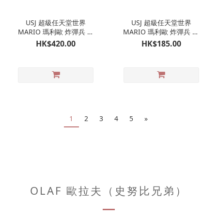
USJ 超級任天堂世界
USJ 超級任天堂世界
MARIO 瑪利歐 炸彈兵 行
MARIO 瑪利歐 炸彈兵 孖
走玩具｜日本環球影城限
裝吊飾掛飾｜日本環球影
HK$420.00
HK$185.00
定
城限定
1
2
3
4
5
»
OLAF 歐拉夫（史努比兄弟）