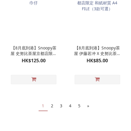
【8月底到港】Snoopy茶
【8月底到港】Snoopy茶
屋 史努比茶屋京都店限定
屋 伊藤若冲 X 史努比茶屋
毛巾仔
京都店限定 和紙材質 A4
HK$125.00
HK$85.00
FILE（3款可選）
1
2
3
4
5
»