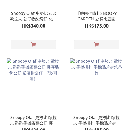
Snoopy Olaf 史努比兄弟
【韓國代購】SNOOPY
歐拉夫 公仔收納袋仔 化妝
GARDEN 史努比庭園
袋 娃娃造型收納包
OLAF 歐拉夫 潛水公仔掛
HK$340.00
HK$175.00
飾 娃娃玩偶吊飾｜濟州島
限定
Snoopy Olaf 史努比 歐拉
Snoopy Olaf 史努比 歐拉
夫 趴趴手機螢幕公仔 屏幕
夫 手機掛扣 手機貼片掛鉤
裝飾公仔 螢幕掛公仔（2
吊飾
HK$138.00
HK$185.00