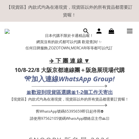
【現貨區】內款式均為在港現貨，現貨區以外的所有貨品都需要訂
【現貨區】內款式均為在港現貨，現貨區以外的所有貨品都需要訂
貨喔！
貨喔！
如欲享用會員優惠，註冊後請務必確認在『已登入狀態下』購物。
日本代購不限於卡通精品喔！
如非登入後購物，將不會獲發會員點數，亦不設補發，敬請諒解。
網頁沒有的款式都可以代購 歡迎查詢! ✨
任何日牌服飾,ZOZOTOWN,MERCARI等等都可以代訂
溫馨提示：所有順豐快遞／本地及國際郵遞寄出後，本店只會以電
郵通知出貨，下單後敬請留意電郵信箱。
✈️ 下 團 連 線 🔽
10/8-22/8 大阪京都連線團＋阪急展現場代購
【現貨區】內款式均為在港現貨，現貨區以外的所有貨品都需要訂
🎌
WhatsApp Group!
加入連線
貨喔！
——————————————————✈
🎀歡迎到現貨區選購🎀1-2個工作天寄出
【現貨區】內款式均為在港現貨，現貨區以外的所有貨品都需要訂貨喔！ ​
——————————————————✈
舊WhatsApp號碼65395659即日起停用⛔️
請使用97562105號碼WhatsApp聯絡店主🥹🙏🏻