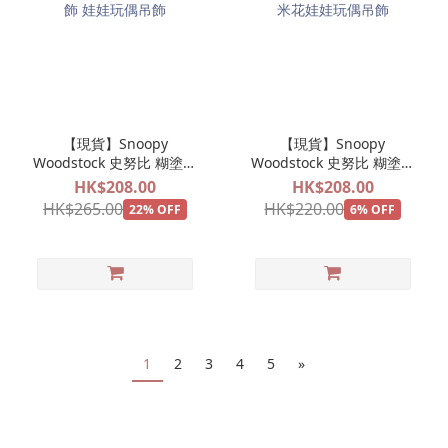
【現貨】Snoopy
【現貨】Snoopy
Woodstock 史努比 糊塗塌
Woodstock 史努比 糊塗塌
客 遊樂場系列 旋轉木馬公
客 遊樂場系列 爆谷公仔掛
HK$208.00
HK$208.00
仔掛飾 娃娃玩偶吊飾
飾 爆米花娃娃玩偶吊飾
HK$265.00
HK$220.00
22% OFF
6% OFF
1
2
3
4
5
»