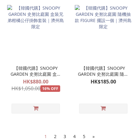
【韓國代購】SNOOPY
【韓國代購】SNOOPY
GARDEN 史努比庭園 盒裝
GARDEN 史努比庭園 隨機
兄弟柑橘公仔掛飾套裝｜
抽款 FIGURE 擺設一個｜
HK$880.00
HK$185.00
濟州島限定
濟州島限定
HK$1,050.00
16% OFF
1
2
3
4
5
»