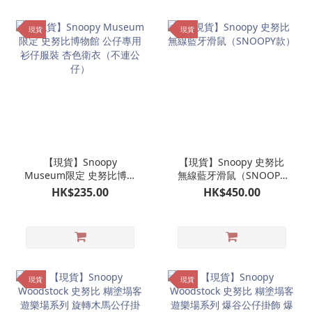
現貨
現貨
【現貨】Snoopy
【現貨】Snoopy 史努比
Museum限定 史努比博物
無線藍牙滑鼠（SNOOPY
館 公仔專用衫仔服裝 杏色
款）
HK$235.00
HK$450.00
衛衣（不連公仔）
現貨
現貨