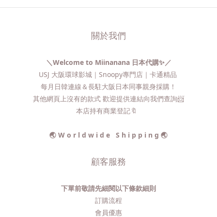
關於我們
＼Welcome to Miinanana 日本代購✨／
USJ 大阪環球影城｜Snoopy專門店｜卡通精品
每月日韓連線＆長駐大阪日本同事親身採購！
其他網頁上沒有的款式 歡迎提供連結向我們查詢📨​
本店持有商業登記🔖
🌏 W o r l d w i d e S h i p p i n g 🌏
顧客服務
下單前敬請先細閱以下條款細則
訂購流程​
會員優惠