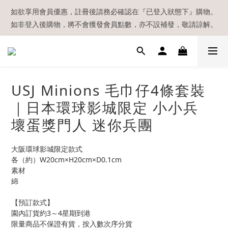
【現貨區】內款式均為在港現貨，現貨區以外的所有貨品都需要訂
如欲享用會員優惠，註冊後請務必確認在『已登入狀態下』購物。
如非登入後購物，將不會獲發會員點數，亦不設補發，敬請諒解。
貨喔！
溫馨提示：所有順豐快遞／本地及國際郵遞寄出後，本店只會以電
郵通知出貨，下單後敬請留意電郵信箱。
【現貨區】內款式均為在港現貨，現貨區以外的所有貨品都需要訂
USJ Minions 毛巾仔4條套裝
貨喔！
｜日本環球影城限定 小小兵
壞蛋獎門人 迷你兵團
大阪環球影城限定款式
各（約）W20cm×H20cm×D0.1cm
素材
綿
【預訂款式】
園內訂貨約3～4星期到港
限量商品不保證有貨，按入數次序分貨